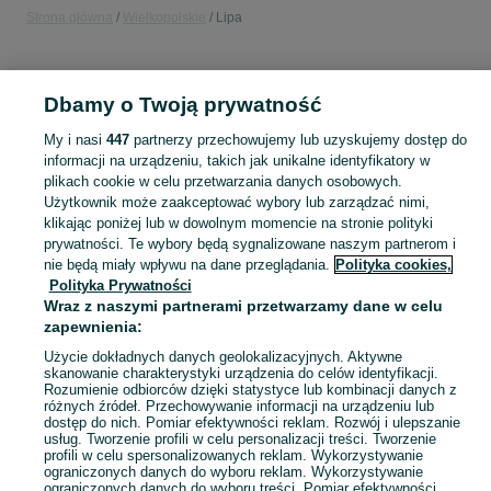
Strona główna
Wielkopolskie
Lipa
KATEGORIA
Dbamy o Twoją prywatność
Popularne wyszukiwania
My i nasi
447
partnerzy przechowujemy lub uzyskujemy dostęp do
komputer pc
informacji na urządzeniu, takich jak unikalne identyfikatory w
plikach cookie w celu przetwarzania danych osobowych.
Użytkownik może zaakceptować wybory lub zarządzać nimi,
Skorzystaj z największego serwisu ogłoszeniowego - Lipa i okolice! Kupuj to, czego pragniesz i sprzedawaj to, czego już nie potrzebujesz!
Zobacz Więc
klikając poniżej lub w dowolnym momencie na stronie polityki
prywatności. Te wybory będą sygnalizowane naszym partnerom i
nie będą miały wpływu na dane przeglądania.
Polityka cookies,
Mapa kategorii
Polityka Prywatności
Mapa miejscowości
Wraz z naszymi partnerami przetwarzamy dane w celu
Mapa ministron
zapewnienia:
Popularne wyszukiwania
Użycie dokładnych danych geolokalizacyjnych. Aktywne
skanowanie charakterystyki urządzenia do celów identyfikacji.
Rozumienie odbiorców dzięki statystyce lub kombinacji danych z
różnych źródeł. Przechowywanie informacji na urządzeniu lub
dostęp do nich. Pomiar efektywności reklam. Rozwój i ulepszanie
usług. Tworzenie profili w celu personalizacji treści. Tworzenie
profili w celu spersonalizowanych reklam. Wykorzystywanie
ograniczonych danych do wyboru reklam. Wykorzystywanie
ograniczonych danych do wyboru treści. Pomiar efektywności