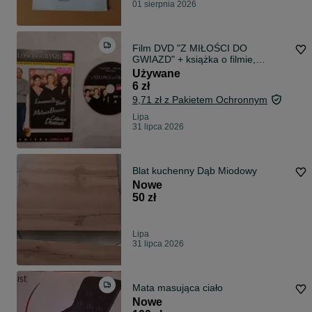
01 sierpnia 2026
Film DVD "Z MIŁOŚCI DO
GWIAZD" + książka o filmie,
komedia, video
Używane
6 zł
9,71 zł z Pakietem Ochronnym
Lipa
31 lipca 2026
Blat kuchenny Dąb Miodowy
Nowe
50 zł
Lipa
31 lipca 2026
Mata masująca ciało
Nowe