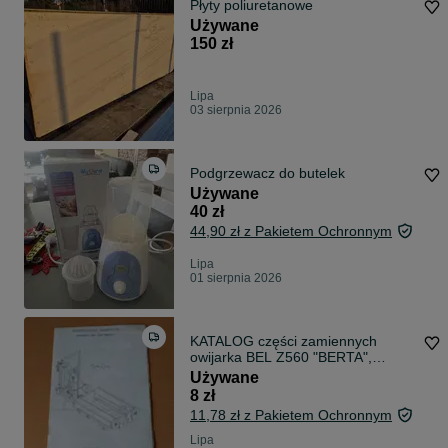
Płyty poliuretanowe
Używane
150 zł
Lipa
03 sierpnia 2026
Podgrzewacz do butelek
Używane
40 zł
44,90 zł z Pakietem Ochronnym
Lipa
01 sierpnia 2026
KATALOG części zamiennych
owijarka BEL Z560 "BERTA",
rolnictwo
Używane
8 zł
11,78 zł z Pakietem Ochronnym
Lipa