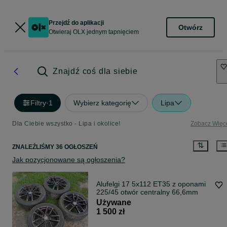
Przejdź do aplikacji
Otwórz
Otwieraj OLX jednym tapnięciem
Znajdź coś dla siebie
Filtry
·
1
Wybierz kategorię
Lipa
Dla Ciebie wszystko - Lipa i okolice!
Zobacz Więc
ZNALEŹLIŚMY 36 OGŁOSZEŃ
Jak pozycjonowane są ogłoszenia?
Alufelgi 17 5x112 ET35 z oponami
225/45 otwór centralny 66,6mm
Używane
1 500 zł