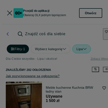
Przejdź do aplikacji
Otwórz
Otwieraj OLX jednym tapnięciem
Znajdź coś dla siebie
Filtry
·
1
Wybierz kategorię
Lipa
Dla Ciebie wszystko - Lipa i okolice!
Zobacz Więc
ZNALEŹLIŚMY 282 OGŁOSZENIA
Jak pozycjonowane są ogłoszenia?
Meble kuchenne Kuchnia BRW
ładny stan
Używane
1 500 zł