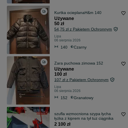
Kurtka ocieplanaH&m 140
Używane
50 zł
54,75 zł z Pakietem Ochronnym
Lipa
06 sierpnia 2026
140
Czarny
Zara puchowa zimowa 152
Używane
100 zł
107 zł z Pakietem Ochronnym
Lipa
06 sierpnia 2026
152
Granatowy
szufla wzmocniona szypa łycha
łyżka z kiprem na tył tuz ciągnika
2 100 zł