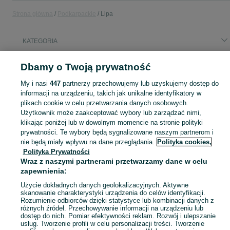
Strona główna
Podkarpackie
Lipa
KATEGORIA
Popularne wyszukiwania
Dbamy o Twoją prywatność
kurczęta brojlery
kosiarka spalinowa
scania
man
My i nasi
447
partnerzy przechowujemy lub uzyskujemy dostęp do
mieszkanie
kukurydza mielona
informacji na urządzeniu, takich jak unikalne identyfikatory w
plikach cookie w celu przetwarzania danych osobowych.
Użytkownik może zaakceptować wybory lub zarządzać nimi,
Skorzystaj z największego serwisu ogłoszeniowego - Lipa i okolice! Kupuj to, czego pragniesz i sprzedawaj to, czego już nie potrzebujesz!
Zobacz Więc
klikając poniżej lub w dowolnym momencie na stronie polityki
prywatności. Te wybory będą sygnalizowane naszym partnerom i
nie będą miały wpływu na dane przeglądania.
Polityka cookies,
Mapa kategorii
Polityka Prywatności
Mapa miejscowości
Wraz z naszymi partnerami przetwarzamy dane w celu
Mapa ministron
zapewnienia:
Popularne wyszukiwania
Użycie dokładnych danych geolokalizacyjnych. Aktywne
skanowanie charakterystyki urządzenia do celów identyfikacji.
Rozumienie odbiorców dzięki statystyce lub kombinacji danych z
różnych źródeł. Przechowywanie informacji na urządzeniu lub
dostęp do nich. Pomiar efektywności reklam. Rozwój i ulepszanie
usług. Tworzenie profili w celu personalizacji treści. Tworzenie