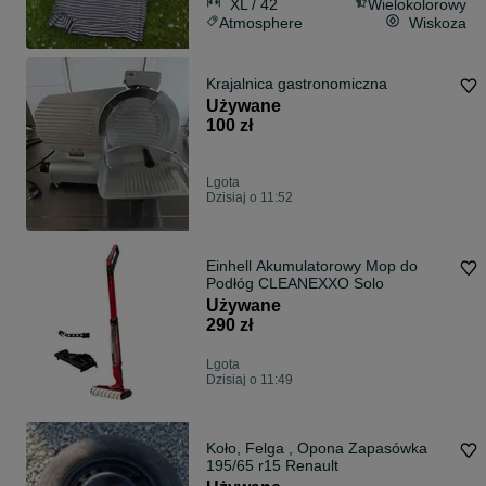
XL / 42
Wielokolorowy
Atmosphere
Wiskoza
Krajalnica gastronomiczna
Używane
100 zł
Lgota
Dzisiaj o 11:52
Einhell Akumulatorowy Mop do
Podłóg CLEANEXXO Solo
Używane
290 zł
Lgota
Dzisiaj o 11:49
Koło, Felga , Opona Zapasówka
195/65 r15 Renault