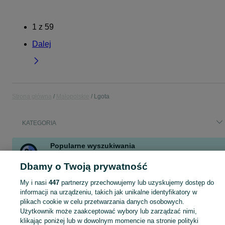
1
z
59
Dalej
Strona główna
Małopolskie
Lgota
KATEGORIA
Popularne wyszukiwania
poręcz
trzebinia
kosiarka
bagażnik rowerowy
rower 28
Dbamy o Twoją prywatność
rower
poręcze
sport
My i nasi
447
partnerzy przechowujemy lub uzyskujemy dostęp do
Zobacz Więcej
informacji na urządzeniu, takich jak unikalne identyfikatory w
plikach cookie w celu przetwarzania danych osobowych.
Użytkownik może zaakceptować wybory lub zarządzać nimi,
Skorzystaj z największego serwisu ogłoszeniowego - Lgota i okolice! Kupuj to, czego pragniesz i sprzedawaj to, czego już nie potrzebujesz!
Zobacz Więc
klikając poniżej lub w dowolnym momencie na stronie polityki