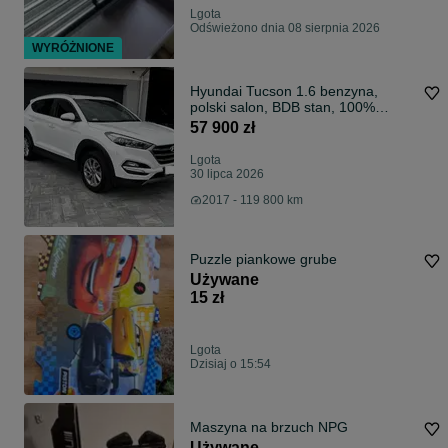
Lgota
Odświeżono dnia 08 sierpnia 2026
WYRÓŻNIONE
Hyundai Tucson 1.6 benzyna,
polski salon, BDB stan, 100%
Bezwypadkowy, Bogata wersja
57 900 zł
Lgota
30 lipca 2026
2017 - 119 800 km
Puzzle piankowe grube
Używane
15 zł
Lgota
Dzisiaj o 15:54
Maszyna na brzuch NPG
Używane