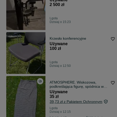
2 500 zł
Lgota
Dzisiaj o 15:23
Krzesło konferencyjne
Używane
100 zł
Lgota
Dzisiaj o 12:50
ATMOSPHERE. Wiskozowa,
podkreślająca figurę, spódnica w
paski. Roz 42
Używane
35 zł
39,73 zł z Pakietem Ochronnym
Lgota
Dzisiaj o 12:15