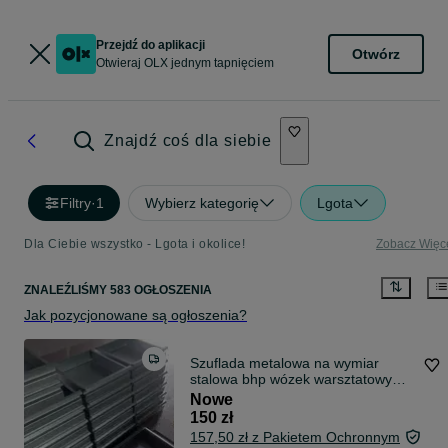
Przejdź do aplikacji
Otwórz
Otwieraj OLX jednym tapnięciem
Znajdź coś dla siebie
Filtry
·
1
Wybierz kategorię
Lgota
Dla Ciebie wszystko - Lgota i okolice!
Zobacz Więc
ZNALEŹLIŚMY 583 OGŁOSZENIA
Jak pozycjonowane są ogłoszenia?
Szuflada metalowa na wymiar
stalowa bhp wózek warsztatowy
stół
Nowe
150 zł
157,50 zł z Pakietem Ochronnym