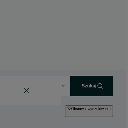
Odległość
+0 km
Szukaj
Obserwuj wyszukiwanie