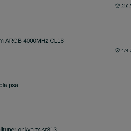
210,
em ARGB 4000MHz CL18
474,
dla psa
ituner onkyo tx-sr313