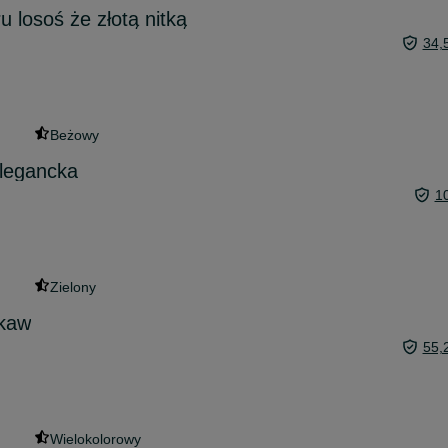
u losoś że złotą nitką
34,
Beżowy
elegancka
1
Zielony
ękaw
55,
Wielokolorowy