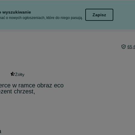
to wyszukiwanie
Zapisz
ać o nowych ogłoszeniach, które do niego pasują.
65,
Żółty
erce w ramce obraz eco
zent chrzest,
a