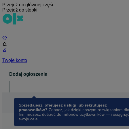
Przejdź do głównej części
Przejdź do stopki
Czat
Twoje konto
Dodaj ogłoszenie
Dla biznesu
opens in a new tab
Sprzedajesz, oferujesz usługi lub rekrutujesz
pracowników?
Zobacz, jak dzięki naszym rozwiązaniom dl
firm możesz dotrzeć do milionów użytkowników — i osiągną
swoje cele.