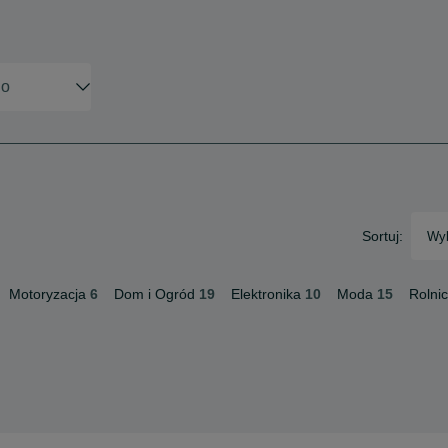
Sortuj:
Wyb
Motoryzacja
6
Dom i Ogród
19
Elektronika
10
Moda
15
Rolni