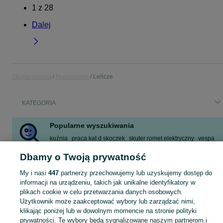
1
z
28
Dalej
Strona główna
Małopolskie
Leńcze
KATEGORIA
Popularne wyszukiwania
kuźnia
praca kat d skoczek
skuter romet elektryczny
vespa
skuter 50
podnośnik samochodowy
Dbamy o Twoją prywatność
rampa kanał samochodowy
dom do wynajęcia
My i nasi
447
partnerzy przechowujemy lub uzyskujemy dostęp do
Zobacz Więcej
informacji na urządzeniu, takich jak unikalne identyfikatory w
plikach cookie w celu przetwarzania danych osobowych.
Użytkownik może zaakceptować wybory lub zarządzać nimi,
Skorzystaj z największego serwisu ogłoszeniowego - Leńcze i okolice! Kupuj to, czego pragniesz i sprzedawaj to, czego już nie potrzebujesz!
Zobacz Więc
klikając poniżej lub w dowolnym momencie na stronie polityki
prywatności. Te wybory będą sygnalizowane naszym partnerom i