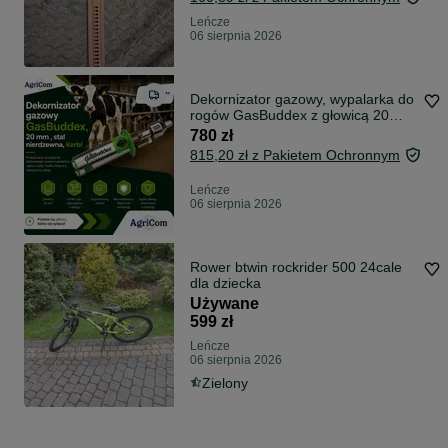
Leńcze
06 sierpnia 2026
Dekornizator gazowy, wypalarka do
rogów GasBuddex z głowicą 20
mm
780 zł
815,20 zł z Pakietem Ochronnym
Leńcze
06 sierpnia 2026
Rower btwin rockrider 500 24cale
dla dziecka
Używane
599 zł
Leńcze
06 sierpnia 2026
Zielony