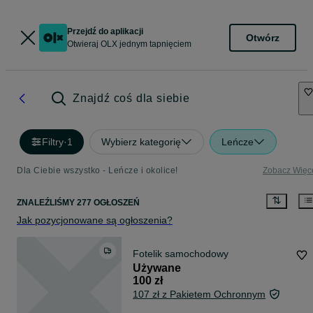
Przejdź do aplikacji
Otwórz
Otwieraj OLX jednym tapnięciem
Znajdź coś dla siebie
Filtry
·
1
Wybierz kategorię
Leńcze
Dla Ciebie wszystko - Leńcze i okolice!
Zobacz Więc
ZNALEŹLIŚMY 277 OGŁOSZEŃ
Jak pozycjonowane są ogłoszenia?
Fotelik samochodowy
Używane
100 zł
107 zł z Pakietem Ochronnym