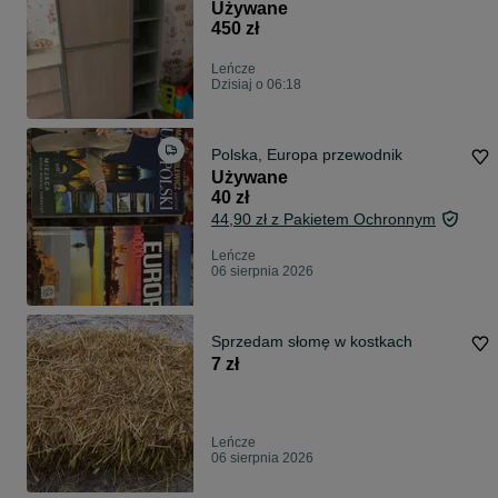
Eukaliptus / Jodełka
Używane
450 zł
Leńcze
Dzisiaj o 06:18
Polska, Europa przewodnik
Używane
40 zł
44,90 zł z Pakietem Ochronnym
Leńcze
06 sierpnia 2026
Sprzedam słomę w kostkach
7 zł
Leńcze
06 sierpnia 2026