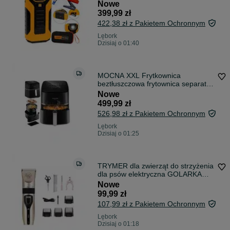
30000 mAh
Nowe
399,99 zł
422,38 zł z Pakietem Ochronnym
Lębork
Dzisiaj o 01:40
MOCNA XXL Frytkownica
beztłuszczowa frytownica separator
1700W DUŻA 8L
Nowe
499,99 zł
526,98 zł z Pakietem Ochronnym
Lębork
Dzisiaj o 01:25
TRYMER dla zwierząt do strzyżenia
dla psów elektryczna GOLARKA
kotów
Nowe
99,99 zł
107,99 zł z Pakietem Ochronnym
Lębork
Dzisiaj o 01:18