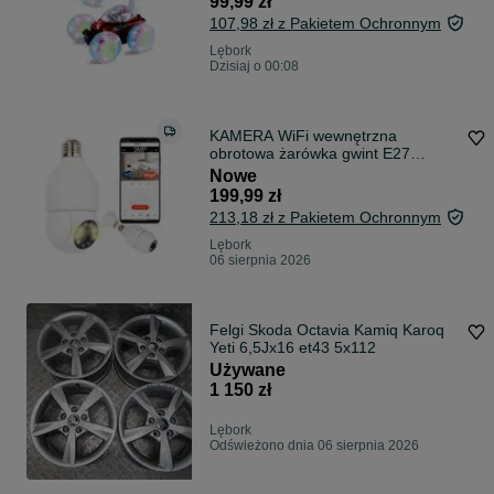
99,99 zł
107,98 zł z Pakietem Ochronnym
Lębork
Dzisiaj o 00:08
KAMERA WiFi wewnętrzna
obrotowa żarówka gwint E27
Monitoring TUYA 3MP
Nowe
199,99 zł
213,18 zł z Pakietem Ochronnym
Lębork
06 sierpnia 2026
Felgi Skoda Octavia Kamiq Karoq
Yeti 6,5Jx16 et43 5x112
Używane
1 150 zł
Lębork
Odświeżono dnia 06 sierpnia 2026