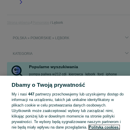
Strona główna
Pomorskie
Lębork
POLSKA » POMORSKIE » LĘBORK
KATEGORIA
Popularne wyszukiwania
pompa paliwa w212 cdi
kierowca
lębork
ford
iphone
kuchnia
drzwi
oddam
Dbamy o Twoją prywatność
Zobacz Więcej
My i nasi
447
partnerzy przechowujemy lub uzyskujemy dostęp do
informacji na urządzeniu, takich jak unikalne identyfikatory w
Skorzystaj z największego serwisu ogłoszeniowego - Lębork i okolice! Kupuj to, czego pragniesz i sprzedawaj to, czego już nie potrzebujesz!
Zobacz Więc
plikach cookie w celu przetwarzania danych osobowych.
Użytkownik może zaakceptować wybory lub zarządzać nimi,
klikając poniżej lub w dowolnym momencie na stronie polityki
Mapa kategorii
prywatności. Te wybory będą sygnalizowane naszym partnerom i
Mapa miejscowości
nie będą miały wpływu na dane przeglądania.
Polityka cookies,