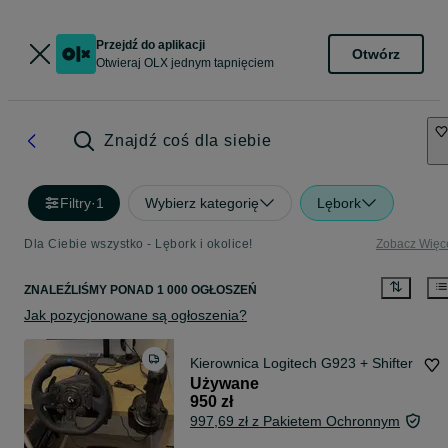
Przejdź do aplikacji
Otwórz
Otwieraj OLX jednym tapnięciem
Znajdź coś dla siebie
Filtry
·
1
Wybierz kategorię
Lębork
Dla Ciebie wszystko - Lębork i okolice!
Zobacz Więc
ZNALEŹLIŚMY
PONAD
1 000 OGŁOSZEŃ
Jak pozycjonowane są ogłoszenia?
Kierownica Logitech G923 + Shifter
Używane
950 zł
997,69 zł z Pakietem Ochronnym