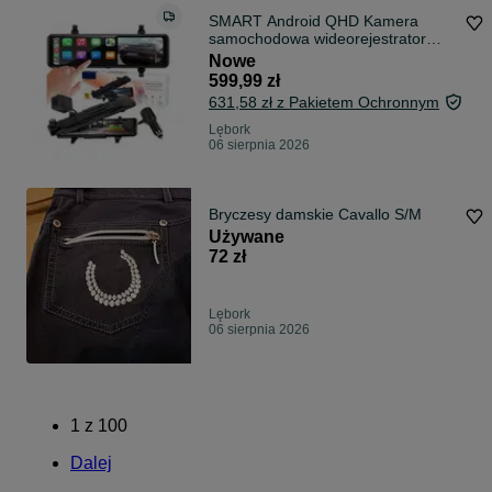
SMART Android QHD Kamera
samochodowa wideorejestrator
lusterko cofania
Nowe
599,99 zł
631,58 zł z Pakietem Ochronnym
Lębork
06 sierpnia 2026
Bryczesy damskie Cavallo S/M
Używane
72 zł
Lębork
06 sierpnia 2026
1
z
100
Dalej