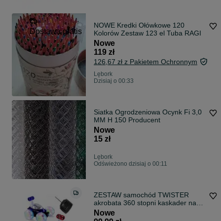
NOWE Kredki Ołówkowe 120
Dostawa gratis
Kolorów Zestaw 123 el Tuba RAGI
Nowe
119 zł
126,67 zł z Pakietem Ochronnym
Lębork
Dzisiaj o 00:33
Siatka Ogrodzeniowa Ocynk Fi 3,0
MM H 150 Producent
Nowe
15 zł
Lębork
Odświeżono dzisiaj o 00:11
ZESTAW samochód TWISTER
akrobata 360 stopni kaskader na
pilota auto
Nowe