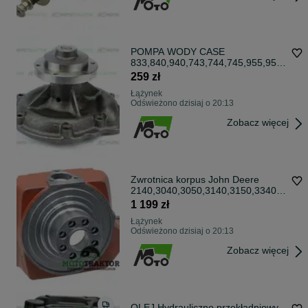
POMPA WODY CASE
833,840,940,743,744,745,955,956,
1055,1056,1255,1455
259 zł
Łążynek
Odświeżono dzisiaj o 20:13
Zobacz więcej
Zwrotnica korpus John Deere
2140,3040,3050,3140,3150,3340,3
350,3640
1 199 zł
Łążynek
Odświeżono dzisiaj o 20:13
Zobacz więcej
OLEJ Hydrauliczno przekładniowy