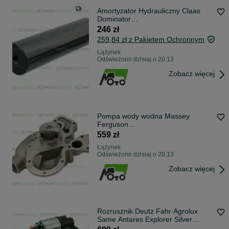
Amortyzator Hydrauliczny Claas
Dominator
80,85,76,86,96,106,78,88,98
246 zł
259,84 zł z Pakietem Ochronnym
Łążynek
Odświeżono dzisiaj o 20:13
Zobacz więcej
Pompa wody wodna Massey
Ferguson
5465,6465,6475,6480,7465,7475,7
559 zł
480
Łążynek
Odświeżono dzisiaj o 20:13
Zobacz więcej
Rozrusznik Deutz Fahr Agrolux
Same Antares Explorer Silver
Rubin