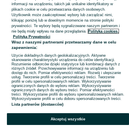
informacji na urządzeniu, takich jak unikalne identyfikatory w
Skorzystaj z największego serwisu ogłoszeniowego - Łążynek i okolice! Kupuj to, czego pragniesz i sprzedawaj to, czego już nie potrzebujesz!
Zobacz Więc
plikach cookie w celu przetwarzania danych osobowych.
Użytkownik może zaakceptować wybory lub zarządzać nimi,
klikając poniżej lub w dowolnym momencie na stronie polityki
Mapa kategorii
prywatności. Te wybory będą sygnalizowane naszym partnerom i
Mapa miejscowości
nie będą miały wpływu na dane przeglądania.
Polityka cookies,
Mapa ministron
Polityka Prywatności
Wraz z naszymi partnerami przetwarzamy dane w celu
Popularne wyszukiwania
zapewnienia:
Użycie dokładnych danych geolokalizacyjnych. Aktywne
skanowanie charakterystyki urządzenia do celów identyfikacji.
Rozumienie odbiorców dzięki statystyce lub kombinacji danych z
różnych źródeł. Przechowywanie informacji na urządzeniu lub
dostęp do nich. Pomiar efektywności reklam. Rozwój i ulepszanie
usług. Tworzenie profili w celu personalizacji treści. Tworzenie
profili w celu spersonalizowanych reklam. Wykorzystywanie
ograniczonych danych do wyboru reklam. Wykorzystywanie
ograniczonych danych do wyboru treści. Pomiar efektywności
treści. Wykorzystanie profili do wyboru spersonalizowanych reklam.
Wykorzystywanie profili w celu doboru spersonalizowanych treści.
Lista partnerów (dostawców)
Akceptuj wszystkie