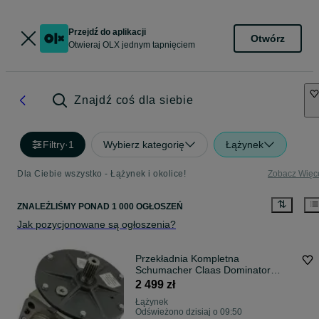
Przejdź do aplikacji
Otwórz
Otwieraj OLX jednym tapnięciem
Znajdź coś dla siebie
Filtry
·
1
Wybierz kategorię
Łążynek
Dla Ciebie wszystko - Łążynek i okolice!
Zobacz Więc
ZNALEŹLIŚMY
PONAD
1 000 OGŁOSZEŃ
Jak pozycjonowane są ogłoszenia?
Przekładnia Kompletna
Schumacher Claas Dominator
Mega Lexion Tucano
2 499 zł
Łążynek
Odświeżono dzisiaj o 09:50