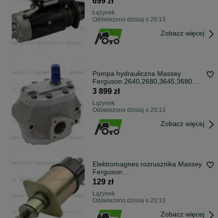
699 zł
Łążynek
Odświeżono dzisiaj o 20:13
Zobacz więcej
Pompa hydrauliczna Massey
Ferguson 2640,2680,3645,3680
Oryginał
3 899 zł
Łążynek
Odświeżono dzisiaj o 20:13
Zobacz więcej
Elektromagnes rozrusznika Massey
Ferguson
2640,2680,3610,3630,3650,690
129 zł
Łążynek
Odświeżono dzisiaj o 20:13
Zobacz więcej