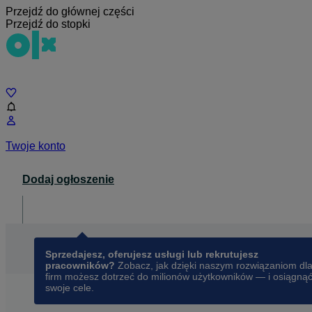
Przejdź do głównej części
Przejdź do stopki
Czat
Twoje konto
Dodaj ogłoszenie
Dla biznesu
opens in a new tab
Sprzedajesz, oferujesz usługi lub rekrutujesz
pracowników?
Zobacz, jak dzięki naszym rozwiązaniom dl
firm możesz dotrzeć do milionów użytkowników — i osiągną
swoje cele.