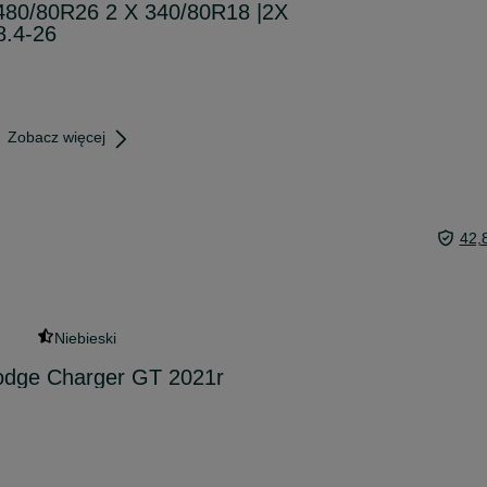
80/80R26 2 X 340/80R18 |2X
8.4-26
Zobacz więcej
42,
Niebieski
odge Charger GT 2021r