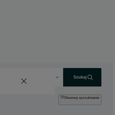
Odległość
+0 km
Szukaj
Obserwuj wyszukiwanie