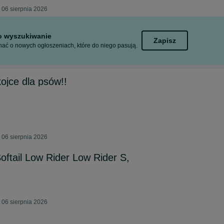
 06 sierpnia 2026
to wyszukiwanie
Zapisz
ać o nowych ogłoszeniach, które do niego pasują.
jce dla psów!!
 06 sierpnia 2026
oftail Low Rider Low Rider S,
 06 sierpnia 2026