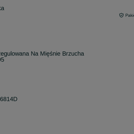
ka
Paki
Regulowana Na Mięśnie Brzucha
95
-6814D