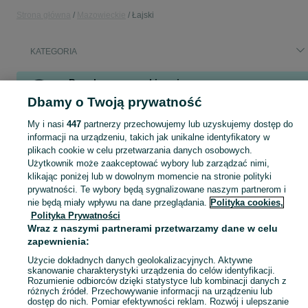
Strona główna
Mazowieckie
Łajski
KATEGORIA
Popularne wyszukiwania
Dbamy o Twoją prywatność
kwatera
złota rączka
działka wieliszew
passat
praca dodatkowa umowa zlecenie
hala do wynajęcia
My i nasi
447
partnerzy przechowujemy lub uzyskujemy dostęp do
informacji na urządzeniu, takich jak unikalne identyfikatory w
plikach cookie w celu przetwarzania danych osobowych.
Skorzystaj z największego serwisu ogłoszeniowego - Łajski i okolice! Kupuj to, czego pragniesz i sprzedawaj to, czego już nie potrzebujesz!
Zobacz Więc
Użytkownik może zaakceptować wybory lub zarządzać nimi,
klikając poniżej lub w dowolnym momencie na stronie polityki
Mapa kategorii
prywatności. Te wybory będą sygnalizowane naszym partnerom i
nie będą miały wpływu na dane przeglądania.
Polityka cookies,
Mapa miejscowości
Polityka Prywatności
Mapa ministron
Wraz z naszymi partnerami przetwarzamy dane w celu
zapewnienia:
Popularne wyszukiwania
Użycie dokładnych danych geolokalizacyjnych. Aktywne
skanowanie charakterystyki urządzenia do celów identyfikacji.
Rozumienie odbiorców dzięki statystyce lub kombinacji danych z
różnych źródeł. Przechowywanie informacji na urządzeniu lub
dostęp do nich. Pomiar efektywności reklam. Rozwój i ulepszanie