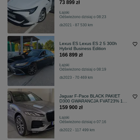
73 899 zł
Łajski
Odświeżono dzisiaj o 08:23
2021 - 87 530 km
Lexus ES Lexus ES 2 5 300h
Hybrid Business Edition
166 899 zł
Łajski
Odświeżono dzisiaj o 08:19
2023 - 70 469 km
Jaguar F-Pace BLACK PAKIET
D300 GWARANCJA FVAT23% 1WŁ
Bezwypadkowy Meridian HeadUp
159 900 zł
Łajski
Odświeżono dzisiaj o 07:16
2022 - 117 499 km