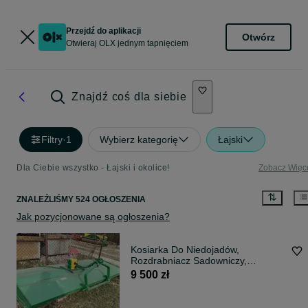
Przejdź do aplikacji
Otwórz
Otwieraj OLX jednym tapnięciem
Znajdź coś dla siebie
Filtry
·
1
Wybierz kategorię
Łajski
Dla Ciebie wszystko - Łajski i okolice!
Zobacz Więc
ZNALEŹLIŚMY 524 OGŁOSZENIA
Jak pozycjonowane są ogłoszenia?
Kosiarka Do Niedojadów,
Rozdrabniacz Sadowniczy,
Bijakowa - SOVEMA
9 500 zł