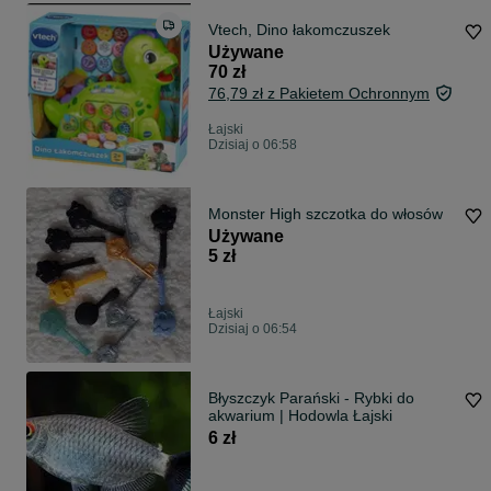
Vtech, Dino łakomczuszek
Używane
70 zł
76,79 zł z Pakietem Ochronnym
Łajski
Dzisiaj o 06:58
Monster High szczotka do włosów
Używane
5 zł
Łajski
Dzisiaj o 06:54
Błyszczyk Parański - Rybki do
akwarium | Hodowla Łajski
6 zł