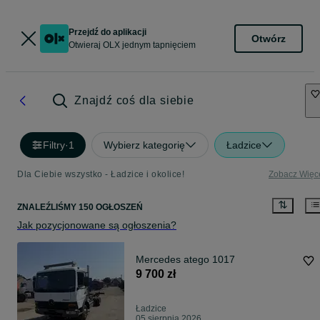
Przejdź do aplikacji
Otwórz
Otwieraj OLX jednym tapnięciem
Znajdź coś dla siebie
Filtry
·
1
Wybierz kategorię
Ładzice
Dla Ciebie wszystko - Ładzice i okolice!
Zobacz Więc
ZNALEŹLIŚMY 150 OGŁOSZEŃ
Jak pozycjonowane są ogłoszenia?
Mercedes atego 1017
9 700 zł
Ładzice
05 sierpnia 2026