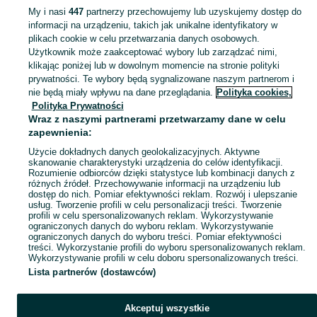
My i nasi
447
partnerzy przechowujemy lub uzyskujemy dostęp do
informacji na urządzeniu, takich jak unikalne identyfikatory w
KATEGORIA
plikach cookie w celu przetwarzania danych osobowych.
Użytkownik może zaakceptować wybory lub zarządzać nimi,
klikając poniżej lub w dowolnym momencie na stronie polityki
Skorzystaj z największego serwisu ogłoszeniowego - Ładzice i okolice! Kupuj to, czego pragniesz i sprzedawaj to, czego już nie potrzebujesz!
Zobacz Więc
prywatności. Te wybory będą sygnalizowane naszym partnerom i
nie będą miały wpływu na dane przeglądania.
Polityka cookies,
Mapa kategorii
Polityka Prywatności
Mapa miejscowości
Wraz z naszymi partnerami przetwarzamy dane w celu
zapewnienia:
Mapa ministron
Użycie dokładnych danych geolokalizacyjnych. Aktywne
Popularne wyszukiwania
skanowanie charakterystyki urządzenia do celów identyfikacji.
Rozumienie odbiorców dzięki statystyce lub kombinacji danych z
różnych źródeł. Przechowywanie informacji na urządzeniu lub
dostęp do nich. Pomiar efektywności reklam. Rozwój i ulepszanie
usług. Tworzenie profili w celu personalizacji treści. Tworzenie
profili w celu spersonalizowanych reklam. Wykorzystywanie
ograniczonych danych do wyboru reklam. Wykorzystywanie
ograniczonych danych do wyboru treści. Pomiar efektywności
treści. Wykorzystanie profili do wyboru spersonalizowanych reklam.
Wykorzystywanie profili w celu doboru spersonalizowanych treści.
Lista partnerów (dostawców)
Akceptuj wszystkie