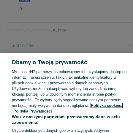
Strona główna
Pomorskie
Kuźnica
KATEGORIA
Popularne wyszukiwania
Dbamy o Twoją prywatność
nocleg domek
nocleg
łódz
deska windsurfing
noclegi
My i nasi
447
partnerzy przechowujemy lub uzyskujemy dostęp do
kuźnica noclegi
informacji na urządzeniu, takich jak unikalne identyfikatory w
plikach cookie w celu przetwarzania danych osobowych.
Użytkownik może zaakceptować wybory lub zarządzać nimi,
Skorzystaj z największego serwisu ogłoszeniowego - Kuźnica i okolice! Kupuj to, czego pragniesz i sprzedawaj to, czego już nie potrzebujesz!
Zobacz Więc
klikając poniżej lub w dowolnym momencie na stronie polityki
prywatności. Te wybory będą sygnalizowane naszym partnerom i
Mapa kategorii
nie będą miały wpływu na dane przeglądania.
Polityka cookies,
Polityka Prywatności
Mapa miejscowości
Wraz z naszymi partnerami przetwarzamy dane w celu
Mapa ministron
zapewnienia:
Popularne wyszukiwania
Użycie dokładnych danych geolokalizacyjnych. Aktywne