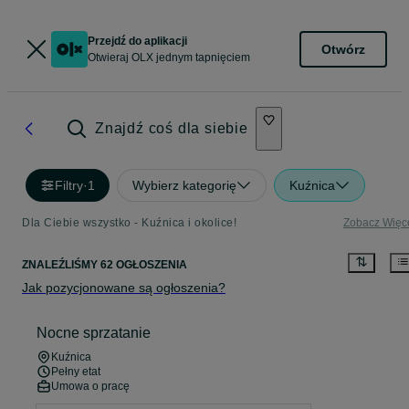
Przejdź do aplikacji
Otwórz
Otwieraj OLX jednym tapnięciem
Znajdź coś dla siebie
Filtry
·
1
Wybierz kategorię
Kuźnica
Dla Ciebie wszystko - Kuźnica i okolice!
Zobacz Więc
ZNALEŹLIŚMY 62 OGŁOSZENIA
Jak pozycjonowane są ogłoszenia?
Nocne sprzatanie
Kuźnica
Pełny etat
Umowa o pracę