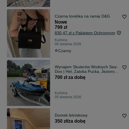
Czarna torebka na ramię D&G
Dostawa gratis
Nowe
799 zł
830,47 zł z Pakietem Ochronnym
Kuźnica
06 sierpnia 2026
Czarny
Wynajem Skuterów Wodnych Sea-
Doo | Hel, Zatoka Pucka, Jezioro
Żarnowieckie | Spark Trixx, GTI
700 zł za dobę
170, GTR 230
Kuźnica
05 sierpnia 2026
Domek letniskowy
350 zł/za dobę