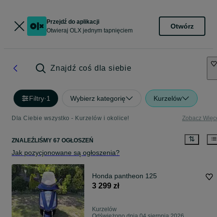
Przejdź do aplikacji
Otwórz
Otwieraj OLX jednym tapnięciem
Znajdź coś dla siebie
Filtry
·
1
Wybierz kategorię
Kurzelów
Dla Ciebie wszystko - Kurzelów i okolice!
Zobacz Więc
ZNALEŹLIŚMY 67 OGŁOSZEŃ
Jak pozycjonowane są ogłoszenia?
Honda pantheon 125
3 299 zł
Kurzelów
Odświeżono dnia 04 sierpnia 2026