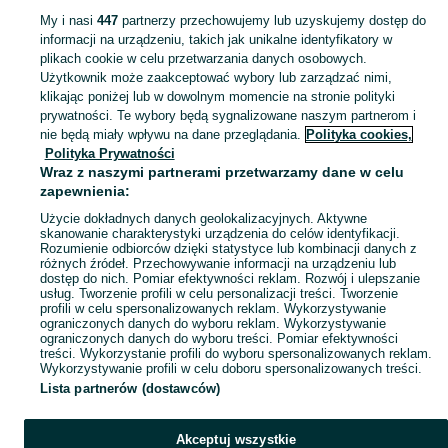
beczki metalowe 200l
My i nasi
447
partnerzy przechowujemy lub uzyskujemy dostęp do
informacji na urządzeniu, takich jak unikalne identyfikatory w
plikach cookie w celu przetwarzania danych osobowych.
Skorzystaj z największego serwisu ogłoszeniowego - Kurzelów i okolice! Kupuj to, czego pragniesz i sprzedawaj to, czego już nie potrzebujesz!
Zobacz Więc
Użytkownik może zaakceptować wybory lub zarządzać nimi,
klikając poniżej lub w dowolnym momencie na stronie polityki
prywatności. Te wybory będą sygnalizowane naszym partnerom i
Mapa kategorii
nie będą miały wpływu na dane przeglądania.
Polityka cookies,
Mapa miejscowości
Polityka Prywatności
Wraz z naszymi partnerami przetwarzamy dane w celu
Mapa ministron
zapewnienia:
Popularne wyszukiwania
Użycie dokładnych danych geolokalizacyjnych. Aktywne
skanowanie charakterystyki urządzenia do celów identyfikacji.
Rozumienie odbiorców dzięki statystyce lub kombinacji danych z
różnych źródeł. Przechowywanie informacji na urządzeniu lub
dostęp do nich. Pomiar efektywności reklam. Rozwój i ulepszanie
usług. Tworzenie profili w celu personalizacji treści. Tworzenie
profili w celu spersonalizowanych reklam. Wykorzystywanie
ograniczonych danych do wyboru reklam. Wykorzystywanie
ograniczonych danych do wyboru treści. Pomiar efektywności
treści. Wykorzystanie profili do wyboru spersonalizowanych reklam.
Wykorzystywanie profili w celu doboru spersonalizowanych treści.
Lista partnerów (dostawców)
Akceptuj wszystkie