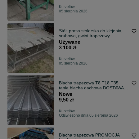
Kurzelów
05 sierpnia 2026
Stół, prasa stolarska do klejenia,
srubowa, gwint trapezowy.
Używane
3 100 zł
Kurzelów
05 sierpnia 2026
Blacha trapezowa T8 T18 T35
tania blacha dachowa DOSTAWA
CAŁY KRAJ
Nowe
9,50 zł
Kurzelów
Odświeżono dnia 05 sierpnia 2026
Blacha trapezowa PROMOCJA