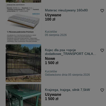
Materac nieużywany 160x80
Używane
100 zł
Kurzelów
05 sierpnia 2026
Kojec dla psa +opcje
dodatkowe_TRANSPORT CAŁA
POLSKA
Nowe
1 500 zł
Kurzelów
Odświeżono dnia 05 sierpnia 2026
Krajzega, trajzga, silnik 7,5kW
Używane
1 500 zł