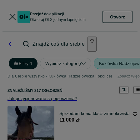
Przejdź do aplikacji
Otwórz
Otwieraj OLX jednym tapnięciem
Znajdź coś dla siebie
Filtry
·
1
Wybierz kategorię
Kuklówka Radziejow
Dla Ciebie wszystko - Kuklówka Radziejowicka i okolice!
Zobacz Więc
ZNALEŹLIŚMY 217 OGŁOSZEŃ
Jak pozycjonowane są ogłoszenia?
Sprzedam konia klacz zimnokrwista
11 000 zł