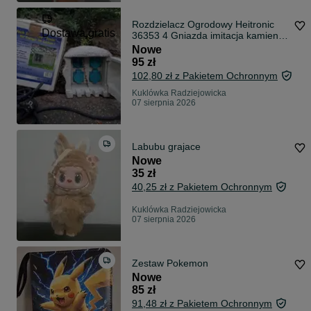
Rozdzielacz Ogrodowy Heitronic
Dostawa gratis
36353 4 Gniazda imitacja kamienia
IP44 NOWY
Nowe
95 zł
102,80 zł z Pakietem Ochronnym
Kuklówka Radziejowicka
07 sierpnia 2026
Labubu grajace
Nowe
35 zł
40,25 zł z Pakietem Ochronnym
Kuklówka Radziejowicka
07 sierpnia 2026
Zestaw Pokemon
Nowe
85 zł
91,48 zł z Pakietem Ochronnym