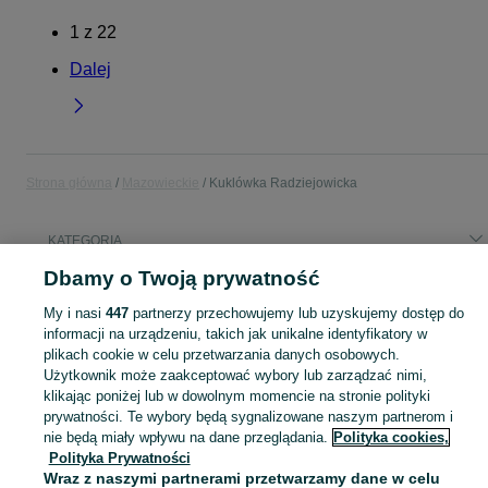
1
z
22
Dalej
Strona główna
Mazowieckie
Kuklówka Radziejowicka
KATEGORIA
Dbamy o Twoją prywatność
Popularne wyszukiwania
My i nasi
447
partnerzy przechowujemy lub uzyskujemy dostęp do
suka jamnikowata
suka
krajzega
słupek betonowy
informacji na urządzeniu, takich jak unikalne identyfikatory w
plikach cookie w celu przetwarzania danych osobowych.
Użytkownik może zaakceptować wybory lub zarządzać nimi,
Skorzystaj z największego serwisu ogłoszeniowego - Kuklówka Radziejowicka i okolice! Kupuj to, czego pragniesz i sprzedawaj to, czego już nie potrzebujesz!
Zobacz Więc
klikając poniżej lub w dowolnym momencie na stronie polityki
prywatności. Te wybory będą sygnalizowane naszym partnerom i
Mapa kategorii
nie będą miały wpływu na dane przeglądania.
Polityka cookies,
Polityka Prywatności
Mapa miejscowości
Wraz z naszymi partnerami przetwarzamy dane w celu