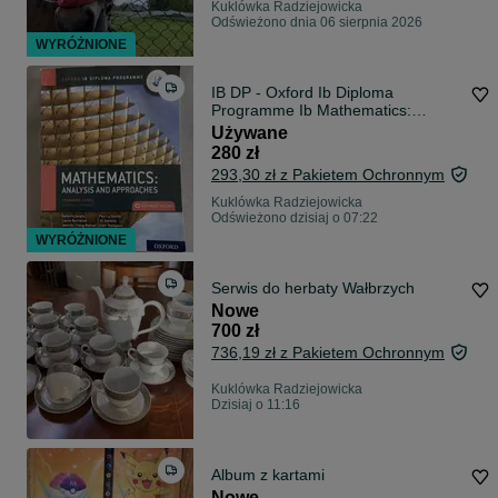
Kuklówka Radziejowicka
Odświeżono dnia 06 sierpnia 2026
WYRÓŻNIONE
IB DP - Oxford Ib Diploma
Programme Ib Mathematics:
Analysis and Approaches, Standard
Używane
Level, Print
280 zł
293,30 zł z Pakietem Ochronnym
Kuklówka Radziejowicka
Odświeżono dzisiaj o 07:22
WYRÓŻNIONE
Serwis do herbaty Wałbrzych
Nowe
700 zł
736,19 zł z Pakietem Ochronnym
Kuklówka Radziejowicka
Dzisiaj o 11:16
Album z kartami
Nowe