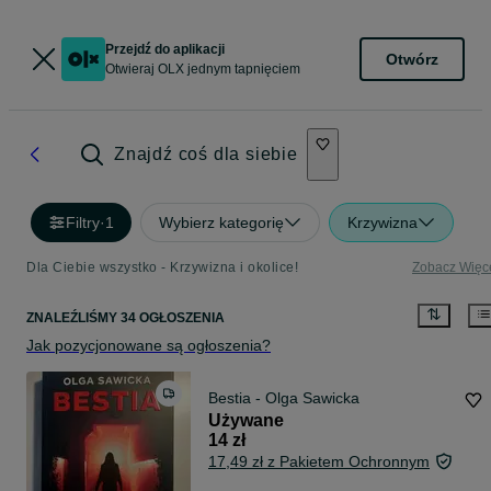
Przejdź do aplikacji
Otwórz
Otwieraj OLX jednym tapnięciem
Znajdź coś dla siebie
Filtry
·
1
Wybierz kategorię
Krzywizna
Dla Ciebie wszystko - Krzywizna i okolice!
Zobacz Więc
ZNALEŹLIŚMY 34 OGŁOSZENIA
Jak pozycjonowane są ogłoszenia?
Bestia - Olga Sawicka
Używane
14 zł
17,49 zł z Pakietem Ochronnym