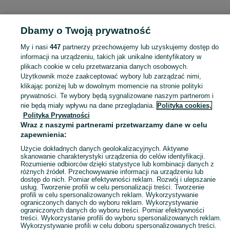
KATEGORIA
Dbamy o Twoją prywatność
Popularne wyszukiwania
My i nasi
447
partnerzy przechowujemy lub uzyskujemy dostęp do
ursus
lata dachowa
informacji na urządzeniu, takich jak unikalne identyfikatory w
plikach cookie w celu przetwarzania danych osobowych.
Użytkownik może zaakceptować wybory lub zarządzać nimi,
Skorzystaj z największego serwisu ogłoszeniowego - Krzywizna i okolice! Kupuj to, czego pragniesz i sprzedawaj to, czego już nie potrzebujesz!
Zobacz Więc
klikając poniżej lub w dowolnym momencie na stronie polityki
prywatności. Te wybory będą sygnalizowane naszym partnerom i
nie będą miały wpływu na dane przeglądania.
Polityka cookies,
Mapa kategorii
Polityka Prywatności
Mapa miejscowości
Wraz z naszymi partnerami przetwarzamy dane w celu
zapewnienia:
Mapa ministron
Popularne wyszukiwania
Użycie dokładnych danych geolokalizacyjnych. Aktywne
skanowanie charakterystyki urządzenia do celów identyfikacji.
Rozumienie odbiorców dzięki statystyce lub kombinacji danych z
różnych źródeł. Przechowywanie informacji na urządzeniu lub
dostęp do nich. Pomiar efektywności reklam. Rozwój i ulepszanie
usług. Tworzenie profili w celu personalizacji treści. Tworzenie
profili w celu spersonalizowanych reklam. Wykorzystywanie
ograniczonych danych do wyboru reklam. Wykorzystywanie
ograniczonych danych do wyboru treści. Pomiar efektywności
treści. Wykorzystanie profili do wyboru spersonalizowanych reklam.
Wykorzystywanie profili w celu doboru spersonalizowanych treści.