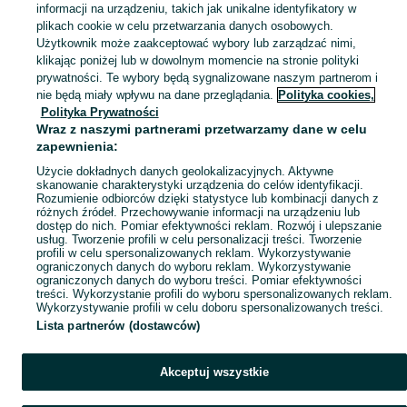
informacji na urządzeniu, takich jak unikalne identyfikatory w
KATEGORIA
plikach cookie w celu przetwarzania danych osobowych.
Użytkownik może zaakceptować wybory lub zarządzać nimi,
klikając poniżej lub w dowolnym momencie na stronie polityki
Skorzystaj z największego serwisu ogłoszeniowego - Krzętle i okolice! Kupuj to, czego pragniesz i sprzedawaj to, czego już nie potrzebujesz!
Zobacz Więc
prywatności. Te wybory będą sygnalizowane naszym partnerom i
nie będą miały wpływu na dane przeglądania.
Polityka cookies,
Mapa kategorii
Polityka Prywatności
Mapa miejscowości
Wraz z naszymi partnerami przetwarzamy dane w celu
zapewnienia:
Mapa ministron
Użycie dokładnych danych geolokalizacyjnych. Aktywne
Popularne wyszukiwania
skanowanie charakterystyki urządzenia do celów identyfikacji.
Rozumienie odbiorców dzięki statystyce lub kombinacji danych z
różnych źródeł. Przechowywanie informacji na urządzeniu lub
dostęp do nich. Pomiar efektywności reklam. Rozwój i ulepszanie
usług. Tworzenie profili w celu personalizacji treści. Tworzenie
profili w celu spersonalizowanych reklam. Wykorzystywanie
ograniczonych danych do wyboru reklam. Wykorzystywanie
ograniczonych danych do wyboru treści. Pomiar efektywności
treści. Wykorzystanie profili do wyboru spersonalizowanych reklam.
Wykorzystywanie profili w celu doboru spersonalizowanych treści.
Lista partnerów (dostawców)
Akceptuj wszystkie