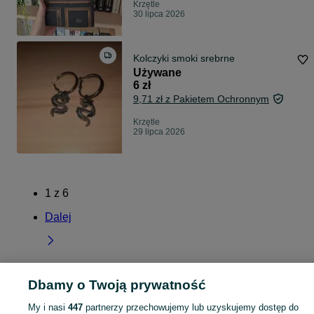
Krzętle
30 lipca 2026
Kolczyki smoki srebrne
Używane
6 zł
9,71 zł z Pakietem Ochronnym
Krzętle
29 lipca 2026
1
z
6
Dalej
Dbamy o Twoją prywatność
Strona główna
Łódzkie
Krzętle
My i nasi
447
partnerzy przechowujemy lub uzyskujemy dostęp do