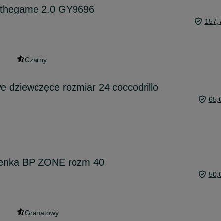
nthegame 2.0 GY9696
157,
Czarny
e dziewczęce rozmiar 24 coccodrillo
65,
łenka BP ZONE rozm 40
50,
Granatowy