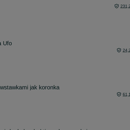
231,
a Ufo
24,
wstawkami jak koronka
61,