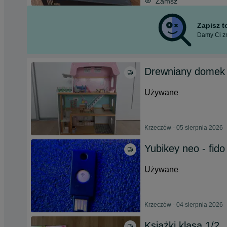
Zamsz
Zapisz 
Damy Ci zn
Drewniany domek d
Używane
Krzeczów - 05 sierpnia 2026
Yubikey neo - fido
Używane
Krzeczów - 04 sierpnia 2026
Książki klasa 1/2