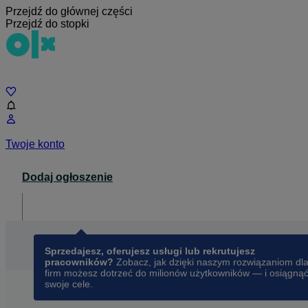
Przejdź do głównej części
Przejdź do stopki
Czat
Twoje konto
Dodaj ogłoszenie
Dla biznesu
opens in a new tab
Sprzedajesz, oferujesz usługi lub rekrutujesz
pracowników?
Zobacz, jak dzięki naszym rozwiązaniom dl
firm możesz dotrzeć do milionów użytkowników — i osiągną
swoje cele.