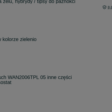
 żelu, hybrydy / tipsy do paznokci
8,
 kolorze zielenio
Bosch WAN2006TPL 05 inne części
ostat