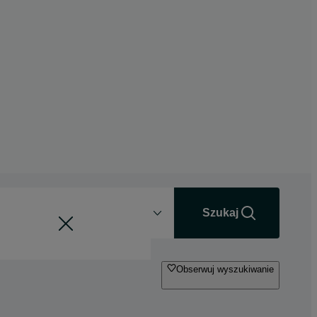
Odległość
+0 km
Szukaj
Obserwuj wyszukiwanie