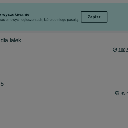
to wyszukiwanie
Zapisz
ać o nowych ogłoszeniach, które do niego pasują.
la lalek
160,
 5
45,