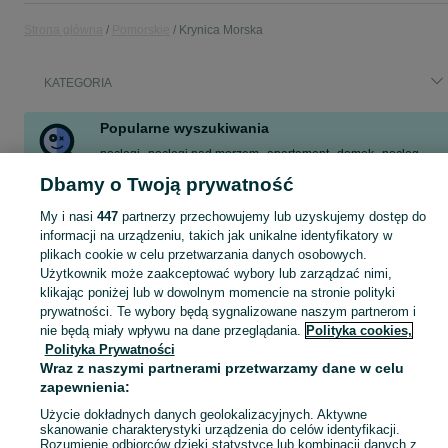
Strona główna
Pomorskie
Krynica Morska
KATEGORIA
Popularne wyszukiwania
noclegi
noclegi nad morzem
apartament
domek
nocleg
blisko morza
piaski
domki
Dbamy o Twoją prywatność
Zobacz Więcej
My i nasi
447
partnerzy przechowujemy lub uzyskujemy dostęp do
informacji na urządzeniu, takich jak unikalne identyfikatory w
plikach cookie w celu przetwarzania danych osobowych.
Skorzystaj z największego serwisu ogłoszeniowego - Krynica Morska i okolice! Kupuj to, czego pragniesz i sprzedawaj to, czego już nie potrzebujesz!
Zobacz Więc
Użytkownik może zaakceptować wybory lub zarządzać nimi,
klikając poniżej lub w dowolnym momencie na stronie polityki
Mapa kategorii
prywatności. Te wybory będą sygnalizowane naszym partnerom i
nie będą miały wpływu na dane przeglądania.
Polityka cookies,
Mapa miejscowości
Polityka Prywatności
Mapa ministron
Wraz z naszymi partnerami przetwarzamy dane w celu
Popularne wyszukiwania
zapewnienia:
Użycie dokładnych danych geolokalizacyjnych. Aktywne
skanowanie charakterystyki urządzenia do celów identyfikacji.
Rozumienie odbiorców dzięki statystyce lub kombinacji danych z