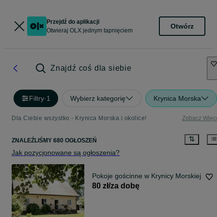
Przejdź do aplikacji
Otwórz
Otwieraj OLX jednym tapnięciem
Znajdź coś dla siebie
Filtry
·
1
Wybierz kategorię
Krynica Morska
Dla Ciebie wszystko - Krynica Morska i okolice!
Zobacz Więc
ZNALEŹLIŚMY 680 OGŁOSZEŃ
Jak pozycjonowane są ogłoszenia?
Pokoje gościnne w Krynicy Morskiej
80 zł/za dobę