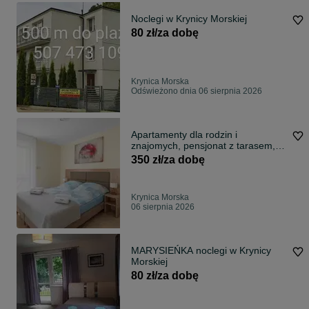
Noclegi w Krynicy Morskiej
80 zł/za dobę
Krynica Morska
Odświeżono dnia 06 sierpnia 2026
Apartamenty dla rodzin i
znajomych, pensjonat z tarasem,
kącikiem zabaw, 700m plaża
350 zł/za dobę
Krynica Morska
06 sierpnia 2026
MARYSIEŃKA noclegi w Krynicy
Morskiej
80 zł/za dobę