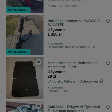
2008 - 493 655 km
WYRÓŻNIONE
Hulajnoga elektryczną KUGOO G-
BOOSTER
Używane
1 350 zł
Kruszewnia
Odświeżono dnia 05 sierpnia 2026
WYRÓŻNIONE
Mata ochronna na siedzenia do
Mercedesa - 2 szt.
Używane
29 zł
34,03 zł z Pakietem Ochronnym
Kruszewnia
Dzisiaj o 16:03
Cobi 2462 - PzKpfw VI Tiger Ausf.
E - German heavy tank