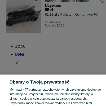
Batman - samochód Batmana
Używane
55 zł
61,19 zł z Pakietem Ochronnym
Kruszewnia
Dzisiaj o 10:50
1
z
58
Dalej
Strona główna
Wielkopolskie
Kruszewnia
Dbamy o Twoją prywatność
My i nasi
447
partnerzy przechowujemy lub uzyskujemy dostęp do
KATEGORIA
informacji na urządzeniu, takich jak unikalne identyfikatory w
plikach cookie w celu przetwarzania danych osobowych.
Użytkownik może zaakceptować wybory lub zarządzać nimi,
Skorzystaj z największego serwisu ogłoszeniowego - Kruszewnia i okolice! Kupuj to, czego pragniesz i sprzedawaj to, czego już nie potrzebujesz!
Zobacz Więc