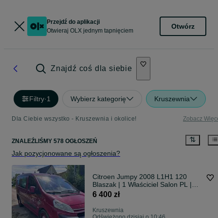
Przejdź do aplikacji
Otwórz
Otwieraj OLX jednym tapnięciem
Znajdź coś dla siebie
Filtry
·
1
Wybierz kategorię
Kruszewnia
Dla Ciebie wszystko - Kruszewnia i okolice!
Zobacz Więc
ZNALEŹLIŚMY 578 OGŁOSZEŃ
Jak pozycjonowane są ogłoszenia?
Citroen Jumpy 2008 L1H1 120
Blaszak | 1 Właściciel Salon PL |
90% Trasy | FV 23% | Do naprawy
6 400 zł
Kruszewnia
Odświeżono dzisiaj o 10:46