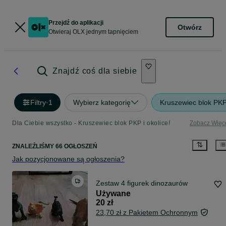
Przejdź do aplikacji
Otwórz
Otwieraj OLX jednym tapnięciem
Znajdź coś dla siebie
Filtry
·
1
Wybierz kategorię
Kruszewiec blok PK
Dla Ciebie wszystko - Kruszewiec blok PKP i okolice!
Zobacz Więc
ZNALEŹLIŚMY 66 OGŁOSZEŃ
Jak pozycjonowane są ogłoszenia?
Zestaw 4 figurek dinozaurów
Używane
20 zł
23,70 zł z Pakietem Ochronnym