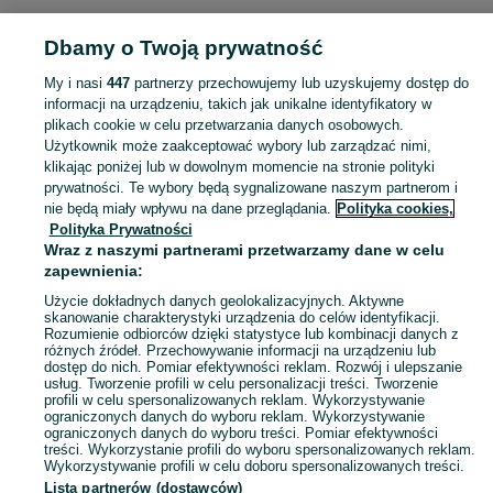
Dbamy o Twoją prywatność
Strona główna
Łódzkie
Kruszewiec blok PKP
My i nasi
447
partnerzy przechowujemy lub uzyskujemy dostęp do
informacji na urządzeniu, takich jak unikalne identyfikatory w
KATEGORIA
plikach cookie w celu przetwarzania danych osobowych.
Użytkownik może zaakceptować wybory lub zarządzać nimi,
Skorzystaj z największego serwisu ogłoszeniowego - Kruszewiec blok PKP i okolice! Kupuj to, czego pragniesz i sprzedawaj to, czego już nie potrzebujesz!
Zobacz Więc
klikając poniżej lub w dowolnym momencie na stronie polityki
prywatności. Te wybory będą sygnalizowane naszym partnerom i
nie będą miały wpływu na dane przeglądania.
Polityka cookies,
Mapa kategorii
Polityka Prywatności
Mapa miejscowości
Wraz z naszymi partnerami przetwarzamy dane w celu
zapewnienia:
Mapa ministron
Użycie dokładnych danych geolokalizacyjnych. Aktywne
Popularne wyszukiwania
skanowanie charakterystyki urządzenia do celów identyfikacji.
Rozumienie odbiorców dzięki statystyce lub kombinacji danych z
różnych źródeł. Przechowywanie informacji na urządzeniu lub
dostęp do nich. Pomiar efektywności reklam. Rozwój i ulepszanie
usług. Tworzenie profili w celu personalizacji treści. Tworzenie
profili w celu spersonalizowanych reklam. Wykorzystywanie
ograniczonych danych do wyboru reklam. Wykorzystywanie
ograniczonych danych do wyboru treści. Pomiar efektywności
treści. Wykorzystanie profili do wyboru spersonalizowanych reklam.
Wykorzystywanie profili w celu doboru spersonalizowanych treści.
Lista partnerów (dostawców)