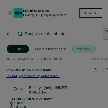
Przejdź do aplikacji
Otwórz
Otwieraj OLX jednym tapnięciem
Znajdź coś dla siebie
Filtry
·
1
Wybierz kategorię
Krępice
Dla Ciebie wszystko - Krępice i okolice!
Zobacz Więc
ZNALEŹLIŚMY 743 OGŁOSZENIA
Jak pozycjonowane są ogłoszenia?
Elektryk (m/k) - INMED
INMED S.A.
4 810 - 5 500 zł / mies. brutto
Krępice
Pełny etat