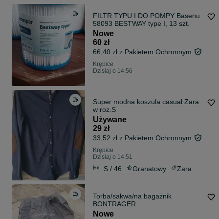
FILTR TYPU I DO POMPY Basenu
58093 BESTWAY type I, 13 szt.
Nowe
60 zł
66,40 zł z Pakietem Ochronnym
Krępice
Dzisiaj o 14:56
Super modna koszula casual Zara
w roz.S
Używane
29 zł
33,52 zł z Pakietem Ochronnym
Krępice
Dzisiaj o 14:51
S / 46
Granatowy
Zara
Torba/sakwa/na bagażnik
BONTRAGER
Nowe