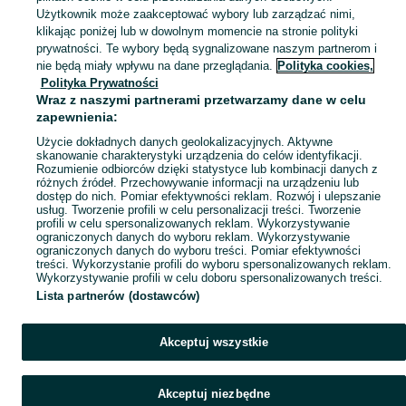
Użytkownik może zaakceptować wybory lub zarządzać nimi,
klikając poniżej lub w dowolnym momencie na stronie polityki
Mapa kategorii
prywatności. Te wybory będą sygnalizowane naszym partnerom i
Mapa miejscowości
nie będą miały wpływu na dane przeglądania.
Polityka cookies,
Mapa ministron
Polityka Prywatności
Wraz z naszymi partnerami przetwarzamy dane w celu
Popularne wyszukiwania
zapewnienia:
Użycie dokładnych danych geolokalizacyjnych. Aktywne
skanowanie charakterystyki urządzenia do celów identyfikacji.
Rozumienie odbiorców dzięki statystyce lub kombinacji danych z
różnych źródeł. Przechowywanie informacji na urządzeniu lub
dostęp do nich. Pomiar efektywności reklam. Rozwój i ulepszanie
usług. Tworzenie profili w celu personalizacji treści. Tworzenie
profili w celu spersonalizowanych reklam. Wykorzystywanie
ograniczonych danych do wyboru reklam. Wykorzystywanie
ograniczonych danych do wyboru treści. Pomiar efektywności
treści. Wykorzystanie profili do wyboru spersonalizowanych reklam.
Wykorzystywanie profili w celu doboru spersonalizowanych treści.
Lista partnerów (dostawców)
Akceptuj wszystkie
Akceptuj niezbędne