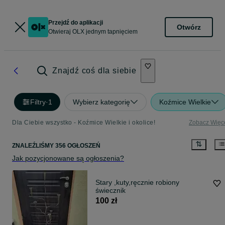
Przejdź do aplikacji
Otwórz
Otwieraj OLX jednym tapnięciem
Znajdź coś dla siebie
Filtry
·
1
Wybierz kategorię
Koźmice Wielkie
Dla Ciebie wszystko - Koźmice Wielkie i okolice!
Zobacz Więc
ZNALEŹLIŚMY 356 OGŁOSZEŃ
Jak pozycjonowane są ogłoszenia?
Stary ,kuty,ręcznie robiony
świecznik
100 zł