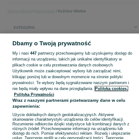
Strona główna
Małopolskie
Koźmice Wielkie
KATEGORIA
Popularne wyszukiwania
Dbamy o Twoją prywatność
dom
glebogryzarka separacyjna
rower koszyk dla psa
My i nasi
447
partnerzy przechowujemy lub uzyskujemy dostęp do
volvo xc 60 t8
rower koszyk
informacji na urządzeniu, takich jak unikalne identyfikatory w
plikach cookie w celu przetwarzania danych osobowych.
Użytkownik może zaakceptować wybory lub zarządzać nimi,
Skorzystaj z największego serwisu ogłoszeniowego - Koźmice Wielkie i okolice! Kupuj to, czego pragniesz i sprzedawaj to, czego już nie potrzebujesz!
Zobacz Więc
klikając poniżej lub w dowolnym momencie na stronie polityki
prywatności. Te wybory będą sygnalizowane naszym partnerom i
nie będą miały wpływu na dane przeglądania.
Polityka cookies,
Mapa kategorii
Polityka Prywatności
Mapa miejscowości
Wraz z naszymi partnerami przetwarzamy dane w celu
Mapa ministron
zapewnienia:
Popularne wyszukiwania
Użycie dokładnych danych geolokalizacyjnych. Aktywne
skanowanie charakterystyki urządzenia do celów identyfikacji.
Rozumienie odbiorców dzięki statystyce lub kombinacji danych z
różnych źródeł. Przechowywanie informacji na urządzeniu lub
dostęp do nich. Pomiar efektywności reklam. Rozwój i ulepszanie
usług. Tworzenie profili w celu personalizacji treści. Tworzenie