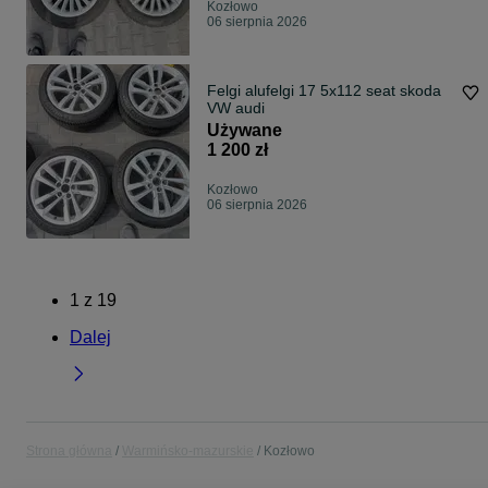
Kozłowo
06 sierpnia 2026
Felgi alufelgi 17 5x112 seat skoda
VW audi
Używane
1 200 zł
Kozłowo
06 sierpnia 2026
1
z
19
Dalej
Strona główna
Warmińsko-mazurskie
Kozłowo