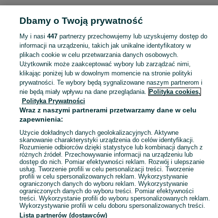
KATEGORIA
Dbamy o Twoją prywatność
Popularne wyszukiwania
My i nasi
447
partnerzy przechowujemy lub uzyskujemy dostęp do
działka
0124515080
opony
hundai
ziemia ogrodnicza
informacji na urządzeniu, takich jak unikalne identyfikatory w
plikach cookie w celu przetwarzania danych osobowych.
Użytkownik może zaakceptować wybory lub zarządzać nimi,
Skorzystaj z największego serwisu ogłoszeniowego - Kozłowo i okolice! Kupuj to, czego pragniesz i sprzedawaj to, czego już nie potrzebujesz!
Zobacz Więc
klikając poniżej lub w dowolnym momencie na stronie polityki
prywatności. Te wybory będą sygnalizowane naszym partnerom i
nie będą miały wpływu na dane przeglądania.
Polityka cookies,
Mapa kategorii
Polityka Prywatności
Mapa miejscowości
Wraz z naszymi partnerami przetwarzamy dane w celu
zapewnienia:
Mapa ministron
Użycie dokładnych danych geolokalizacyjnych. Aktywne
Popularne wyszukiwania
skanowanie charakterystyki urządzenia do celów identyfikacji.
Rozumienie odbiorców dzięki statystyce lub kombinacji danych z
różnych źródeł. Przechowywanie informacji na urządzeniu lub
dostęp do nich. Pomiar efektywności reklam. Rozwój i ulepszanie
usług. Tworzenie profili w celu personalizacji treści. Tworzenie
profili w celu spersonalizowanych reklam. Wykorzystywanie
ograniczonych danych do wyboru reklam. Wykorzystywanie
ograniczonych danych do wyboru treści. Pomiar efektywności
treści. Wykorzystanie profili do wyboru spersonalizowanych reklam.
Wykorzystywanie profili w celu doboru spersonalizowanych treści.
Lista partnerów (dostawców)