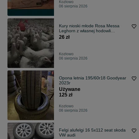
Kozłowo
06 sierpnia 2026
Kury nioski młode Rosa Messa
Leghorn z własnej hodowli
Zapraszam Dowóz
26 zł
Kozłowo
06 sierpnia 2026
Opona letnia 195/60r18 Goodyear
2023r
Używane
125 zł
Kozłowo
06 sierpnia 2026
Felgi alufelgi 16 5x112 seat skoda
VW audi