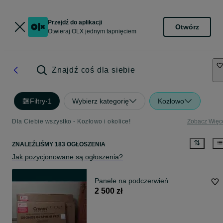
Przejdź do aplikacji
Otwórz
Otwieraj OLX jednym tapnięciem
Znajdź coś dla siebie
Filtry
·
1
Wybierz kategorię
Kozłowo
Dla Ciebie wszystko - Kozłowo i okolice!
Zobacz Więc
ZNALEŹLIŚMY 183 OGŁOSZENIA
Jak pozycjonowane są ogłoszenia?
Panele na podczerwień
2 500 zł