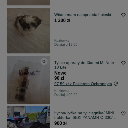
Witam mam na sprzedaż pieski
1 300 zł
Kozłówka
Dzisiaj o 12:55
Tylnie aparaty do Xiaomi Mi Note
10 Lite
Nowe
90 zł
97,59 zł z Pakietem Ochronnym
Kozłówka
Dzisiaj o 09:22
Łycha/ łyżka na tył ciągnika/ MINI
traktorka ISEKI YANAMR C-330/ T-
25
900 zł