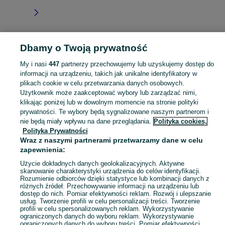
Dbamy o Twoją prywatność
Strona główna
Lubelskie
Kozłówka
My i nasi
447
partnerzy przechowujemy lub uzyskujemy dostęp do
informacji na urządzeniu, takich jak unikalne identyfikatory w
KATEGORIA
plikach cookie w celu przetwarzania danych osobowych.
Użytkownik może zaakceptować wybory lub zarządzać nimi,
Skorzystaj z największego serwisu ogłoszeniowego - Kozłówka i okolice! Kupuj to, czego pragniesz i sprzedawaj to, czego już nie potrzebujesz!
Zobacz Więc
klikając poniżej lub w dowolnym momencie na stronie polityki
prywatności. Te wybory będą sygnalizowane naszym partnerom i
nie będą miały wpływu na dane przeglądania.
Polityka cookies,
Mapa kategorii
Polityka Prywatności
Mapa miejscowości
Wraz z naszymi partnerami przetwarzamy dane w celu
Mapa ministron
zapewnienia:
Popularne wyszukiwania
Użycie dokładnych danych geolokalizacyjnych. Aktywne
skanowanie charakterystyki urządzenia do celów identyfikacji.
Rozumienie odbiorców dzięki statystyce lub kombinacji danych z
różnych źródeł. Przechowywanie informacji na urządzeniu lub
dostęp do nich. Pomiar efektywności reklam. Rozwój i ulepszanie
usług. Tworzenie profili w celu personalizacji treści. Tworzenie
profili w celu spersonalizowanych reklam. Wykorzystywanie
ograniczonych danych do wyboru reklam. Wykorzystywanie
ograniczonych danych do wyboru treści. Pomiar efektywności