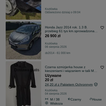
Kozłówka
Odświeżono dzisiaj o 09:04
Honda Jazz 2014 rok. 1.3 B.
przebieg 61 tys km.sprowadzona
zarejestrowana w PL.
26 900 zł
Kozłówka
06 sierpnia 2026
2014 - 61 000 km
Czarna szmizjerka house z
Dostawa gratis
kieszeniami i wiązaniem w talii Must
have !
Używane
20 zł
24,20 zł z Pakietem Ochronnym
Kozłówka
04 sierpnia 2026
M / 38
Czarny
House
Wiskoza