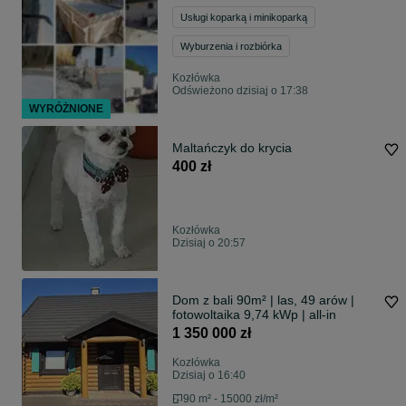
Usługi koparką i minikoparką
Wyburzenia i rozbiórka
Kozłówka
Odświeżono dzisiaj o 17:38
WYRÓŻNIONE
Maltańczyk do krycia
400 zł
Kozłówka
Dzisiaj o 20:57
Dom z bali 90m² | las, 49 arów |
fotowoltaika 9,74 kWp | all-in
1 350 000 zł
Kozłówka
Dzisiaj o 16:40
90 m² - 15000 zł/m²