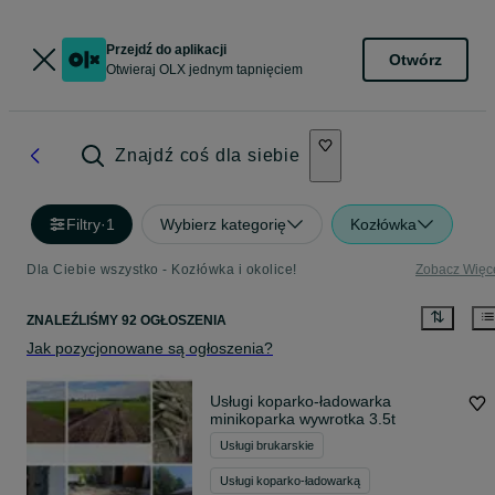
Przejdź do aplikacji
Otwórz
Otwieraj OLX jednym tapnięciem
Znajdź coś dla siebie
Filtry
·
1
Wybierz kategorię
Kozłówka
Dla Ciebie wszystko - Kozłówka i okolice!
Zobacz Więc
ZNALEŹLIŚMY 92 OGŁOSZENIA
Jak pozycjonowane są ogłoszenia?
Usługi koparko-ładowarka
minikoparka wywrotka 3.5t
Usługi brukarskie
Usługi koparko-ładowarką