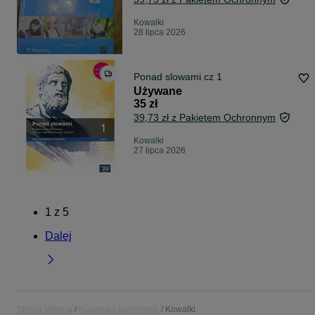
Kowalki
28 lipca 2026
Ponad slowami cz 1
Używane
35 zł
39,73 zł z Pakietem Ochronnym
Kowalki
27 lipca 2026
1
z
5
Dalej
Strona główna
Kujawsko-pomorskie
Kowalki