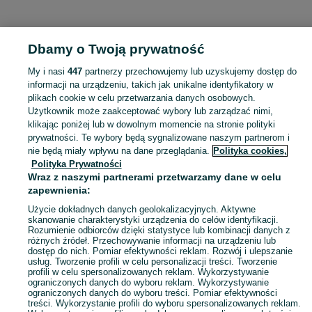
KATEGORIA
Dbamy o Twoją prywatność
Popularne wyszukiwania
My i nasi
447
partnerzy przechowujemy lub uzyskujemy dostęp do
pellet
wózek w praca
pellet z łuski gryki
informacji na urządzeniu, takich jak unikalne identyfikatory w
plikach cookie w celu przetwarzania danych osobowych.
Użytkownik może zaakceptować wybory lub zarządzać nimi,
Skorzystaj z największego serwisu ogłoszeniowego - Kowalki i okolice! Kupuj to, czego pragniesz i sprzedawaj to, czego już nie potrzebujesz!
Zobacz Więc
klikając poniżej lub w dowolnym momencie na stronie polityki
prywatności. Te wybory będą sygnalizowane naszym partnerom i
nie będą miały wpływu na dane przeglądania.
Polityka cookies,
Mapa kategorii
Polityka Prywatności
Mapa miejscowości
Wraz z naszymi partnerami przetwarzamy dane w celu
zapewnienia:
Mapa ministron
Popularne wyszukiwania
Użycie dokładnych danych geolokalizacyjnych. Aktywne
skanowanie charakterystyki urządzenia do celów identyfikacji.
Rozumienie odbiorców dzięki statystyce lub kombinacji danych z
różnych źródeł. Przechowywanie informacji na urządzeniu lub
dostęp do nich. Pomiar efektywności reklam. Rozwój i ulepszanie
usług. Tworzenie profili w celu personalizacji treści. Tworzenie
profili w celu spersonalizowanych reklam. Wykorzystywanie
ograniczonych danych do wyboru reklam. Wykorzystywanie
ograniczonych danych do wyboru treści. Pomiar efektywności
treści. Wykorzystanie profili do wyboru spersonalizowanych reklam.