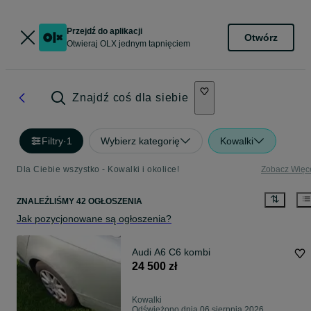
Przejdź do aplikacji
Otwórz
Otwieraj OLX jednym tapnięciem
Znajdź coś dla siebie
Filtry
·
1
Wybierz kategorię
Kowalki
Dla Ciebie wszystko - Kowalki i okolice!
Zobacz Więc
ZNALEŹLIŚMY 42 OGŁOSZENIA
Jak pozycjonowane są ogłoszenia?
Audi A6 C6 kombi
24 500 zł
Kowalki
Odświeżono dnia 06 sierpnia 2026