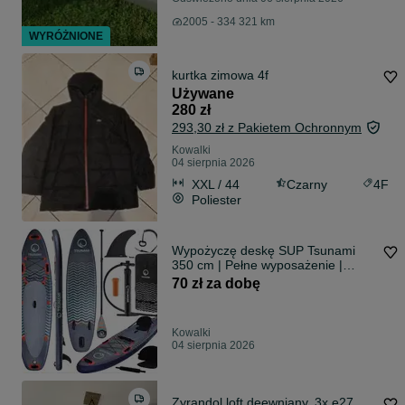
2005 - 334 321 km
WYRÓŻNIONE
kurtka zimowa 4f
Używane
280 zł
293,30 zł z Pakietem Ochronnym
Kowalki
04 sierpnia 2026
XXL / 44
Czarny
4F
Poliester
Wypożyczę deskę SUP Tsunami
350 cm | Pełne wyposażenie |
Kujawsko-Pomorskie
70 zł za dobę
Kowalki
04 sierpnia 2026
Zyrandol loft deewniany. 3x e27