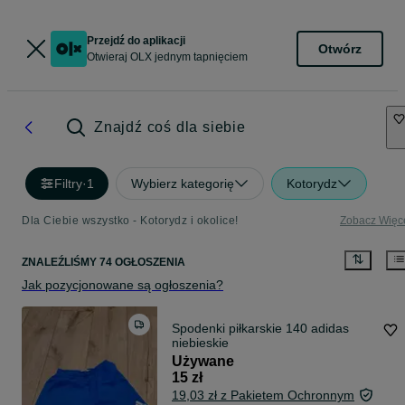
Przejdź do aplikacji
Otwórz
Otwieraj OLX jednym tapnięciem
Znajdź coś dla siebie
Filtry
·
1
Wybierz kategorię
Kotorydz
Dla Ciebie wszystko - Kotorydz i okolice!
Zobacz Więc
ZNALEŹLIŚMY 74 OGŁOSZENIA
Jak pozycjonowane są ogłoszenia?
Spodenki piłkarskie 140 adidas
niebieskie
Używane
15 zł
19,03 zł z Pakietem Ochronnym