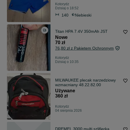
Kotorydz
Dzisiaj o 18:52
140
Niebieski
Titan HPA 7.4V 350mAh JST
Nowe
70 zł
76,80 zł z Pakietem Ochronnym
Kotorydz
Dzisiaj o 10:35
MILWAUKEE plecak narzedziowy
wzmacniany 48.22.82.00
Używane
360 zł
Kotorydz
04 sierpnia 2026
DREMEL 3000 multi szlifierka