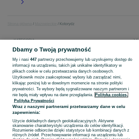
Strona główna
Mazowieckie
Kotorydz
KATEGORIA
Dbamy o Twoją prywatność
Popularne wyszukiwania
My i nasi
447
partnerzy przechowujemy lub uzyskujemy dostęp do
junak rx 2
informacji na urządzeniu, takich jak unikalne identyfikatory w
plikach cookie w celu przetwarzania danych osobowych.
Użytkownik może zaakceptować wybory lub zarządzać nimi,
Skorzystaj z największego serwisu ogłoszeniowego - Kotorydz i okolice! Kupuj to, czego pragniesz i sprzedawaj to, czego już nie potrzebujesz!
Zobacz Więc
klikając poniżej lub w dowolnym momencie na stronie polityki
prywatności. Te wybory będą sygnalizowane naszym partnerom i
nie będą miały wpływu na dane przeglądania.
Polityka cookies,
Mapa kategorii
Polityka Prywatności
Mapa miejscowości
Wraz z naszymi partnerami przetwarzamy dane w celu
Mapa ministron
zapewnienia:
Popularne wyszukiwania
Użycie dokładnych danych geolokalizacyjnych. Aktywne
skanowanie charakterystyki urządzenia do celów identyfikacji.
Rozumienie odbiorców dzięki statystyce lub kombinacji danych z
różnych źródeł. Przechowywanie informacji na urządzeniu lub