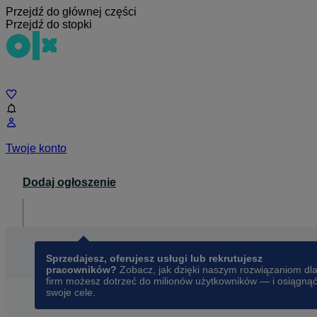
Przejdź do głównej części
Przejdź do stopki
Czat
Twoje konto
Dodaj ogłoszenie
Dla biznesu
opens in a new tab
Sprzedajesz, oferujesz usługi lub rekrutujesz
pracowników?
Zobacz, jak dzięki naszym rozwiązaniom dl
firm możesz dotrzeć do milionów użytkowników — i osiągną
swoje cele.