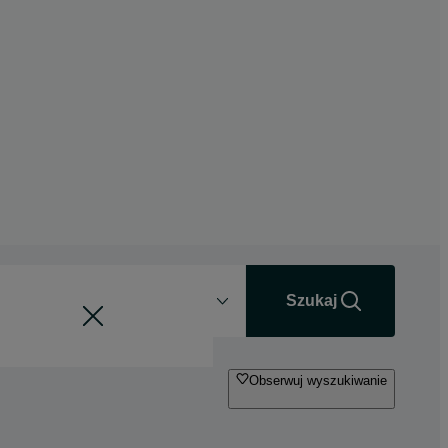
Odległość
+0 km
Szukaj
Obserwuj wyszukiwanie