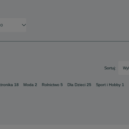
Sortuj:
Wyb
ktronika
18
Moda
2
Rolnictwo
5
Dla Dzieci
25
Sport i Hobby
1