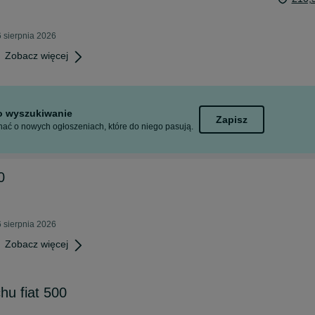
 sierpnia 2026
Zobacz więcej
to wyszukiwanie
Zapisz
ać o nowych ogłoszeniach, które do niego pasują.
0
 sierpnia 2026
Zobacz więcej
hu fiat 500