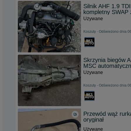
Silnik AHF 1.9 
kompletny SWAP z
Używane
Koszuty - Odświeżono dnia 06
Skrzynia biegów 
MSC automatycz
Używane
Koszuty - Odświeżono dnia 06
Przewód wąż rurka
oryginał
Używane