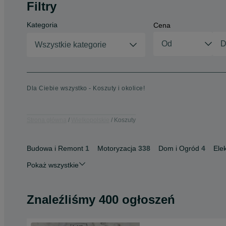
Filtry
Kategoria
Cena
Wszystkie kategorie
Dla Ciebie wszystko - Koszuty i okolice!
Strona główna
Wielkopolskie
Koszuty
Budowa i Remont
1
Motoryzacja
338
Dom i Ogród
4
Ele
Pokaż wszystkie
Znaleźliśmy 400 ogłoszeń