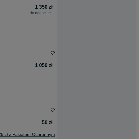
1 350 zł
do negocjacji
1 050 zł
50 zł
25 zł z Pakietem Ochronnym