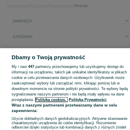
Strona główna
Zwierzęta
Wielkopolskie
Koszuty
ZWIERZĘTA
KATEGORIA
Zobacz Więc
Szukasz zwierzaka lub czegoś dla niego? ▶️ Przeglądaj kategorię Zwierzęta na OLX Koszuty i znajdź to, czego potrzebujesz w atrakcyjnych cenach!
Dbamy o Twoją prywatność
Mapa kategorii
My i nasi
447
partnerzy przechowujemy lub uzyskujemy dostęp do
informacji na urządzeniu, takich jak unikalne identyfikatory w plikach
Mapa miejscowości
cookie w celu przetwarzania danych osobowych. Użytkownik może
Mapa ministron
zaakceptować wybory lub zarządzać nimi, klikając poniżej lub w
dowolnym momencie na stronie polityki prywatności. Te wybory będą
Popularne wyszukiwania
sygnalizowane naszym partnerom i nie będą miały wpływu na dane
przeglądania.
Polityka cookies,
Polityka Prywatności
Wraz z naszymi partnerami przetwarzamy dane w celu
zapewnienia:
Użycie dokładnych danych geolokalizacyjnych. Aktywne skanowanie
charakterystyki urządzenia do celów identyfikacji. Rozumienie
odbiorców dzięki statystyce lub kombinacji danych z różnych źródeł.