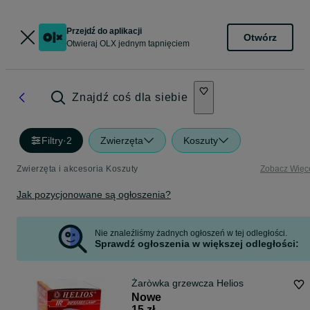
Przejdź do aplikacji
Otwórz
Otwieraj OLX jednym tapnięciem
Znajdź coś dla siebie
Filtry
·
2
Zwierzęta
Koszuty
Zwierzęta i akcesoria Koszuty
Zobacz Więc
Jak pozycjonowane są ogłoszenia?
Nie znaleźliśmy żadnych ogłoszeń w tej odległości.
Sprawdź ogłoszenia w większej odległości:
Żaròwka grzewcza Helios
Nowe
15 zł