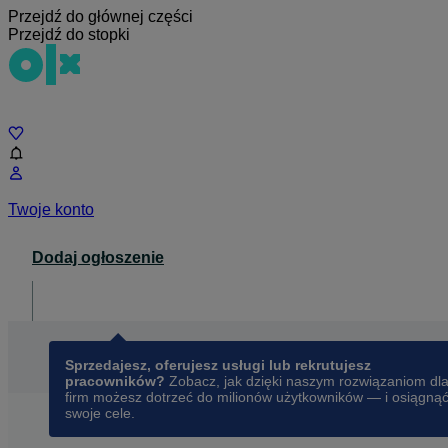
Przejdź do głównej części
Przejdź do stopki
Czat
Twoje konto
Dodaj ogłoszenie
Dla biznesu
opens in a new tab
Sprzedajesz, oferujesz usługi lub rekrutujesz
pracowników?
Zobacz, jak dzięki naszym rozwiązaniom dl
firm możesz dotrzeć do milionów użytkowników — i osiągną
swoje cele.