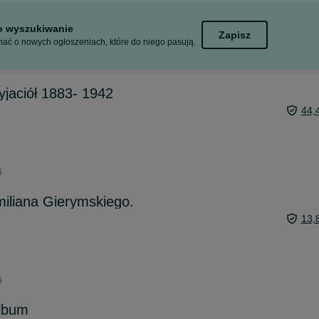
to wyszukiwanie
Zapisz
ać o nowych ogłoszeniach, które do niego pasują.
zyjaciół 1883- 1942
44,
6
iliana Gierymskiego.
13,
6
Album