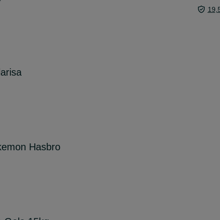
19,
arisa
kemon Hasbro