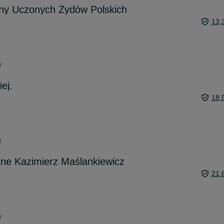
zny Uczonych Żydów Polskich
13,
6
iej.
18,
6
ne Kazimierz Maślankiewicz
21,
6