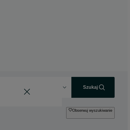
Odległość
+0 km
Szukaj
Obserwuj wyszukiwanie