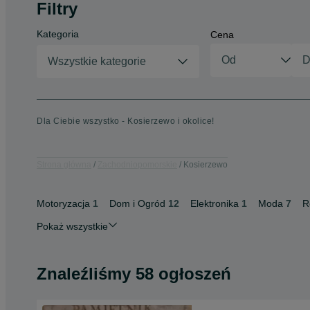
Filtry
Kategoria
Cena
Wszystkie kategorie
Dla Ciebie wszystko - Kosierzewo i okolice!
Strona główna
Zachodniopomorskie
Kosierzewo
Motoryzacja
1
Dom i Ogród
12
Elektronika
1
Moda
7
R
Pokaż wszystkie
Znaleźliśmy 58 ogłoszeń