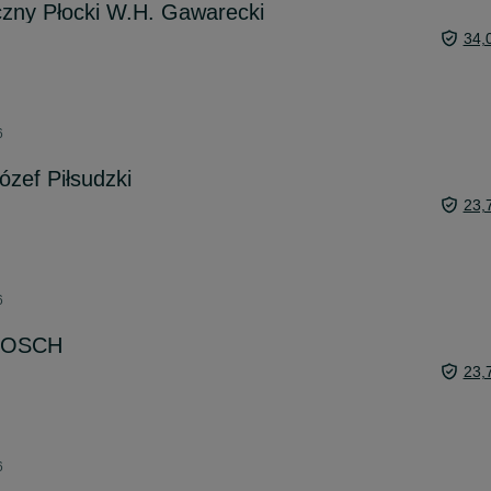
czny Płocki W.H. Gawarecki
34,
6
ózef Piłsudzki
23,
6
 BOSCH
23,
6