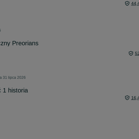
44,
6
czny Preorians
5
a 31 lipca 2026
1 historia
16,
1