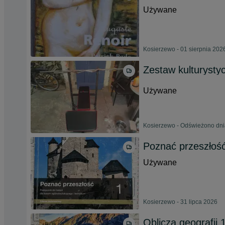
Używane
Kosierzewo - 01 sierpnia 202
Zestaw kulturysty
Używane
Kosierzewo - Odświeżono dni
Poznać przeszłość 
Używane
Kosierzewo - 31 lipca 2026
Oblicza geografii 