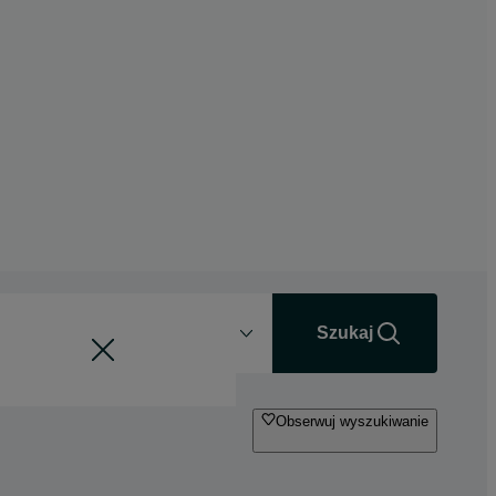
Odległość
+0 km
Szukaj
Obserwuj wyszukiwanie