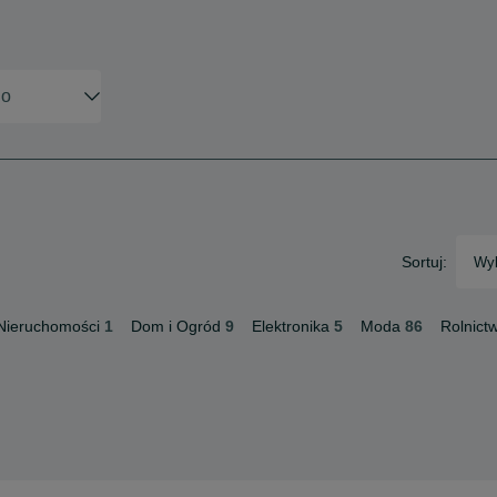
Sortuj:
Wyb
Nieruchomości
1
Dom i Ogród
9
Elektronika
5
Moda
86
Rolnict