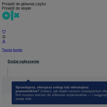
Przejdź do głównej części
Przejdź do stopki
Czat
Twoje konto
Dodaj ogłoszenie
Dla biznesu
opens in a new tab
Sprzedajesz, oferujesz usługi lub rekrutujesz
pracowników?
Zobacz, jak dzięki naszym rozwiązaniom dl
firm możesz dotrzeć do milionów użytkowników — i osiągną
swoje cele.