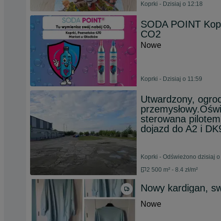
Koprki - Dzisiaj o 12:18
SODA POINT Kopr
CO2
Nowe
Koprki - Dzisiaj o 11:59
Utwardzony, ogro
przemysłowy.Oświe
sterowana pilotem
dojazd do A2 i DK
Koprki - Odświeżono dzisiaj o
2 500 m² - 8.4 zł/m²
Nowy kardigan, sw
Nowe