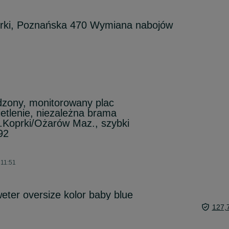
ki, Poznańska 470 Wymiana nabojów
dzony, monitorowany plac
tlenie, niezależna brama
.Koprki/Ożarów Maz., szybki
92
 11:51
eter oversize kolor baby blue
127,