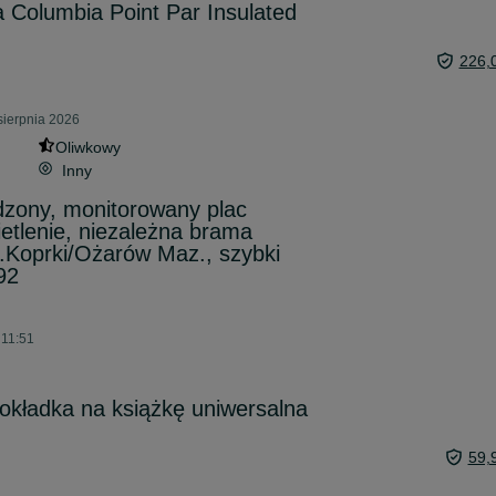
a Columbia Point Par Insulated
226,
sierpnia 2026
Oliwkowy
Inny
dzony, monitorowany plac
tlenie, niezależna brama
.Koprki/Ożarów Maz., szybki
92
 11:51
 okładka na książkę uniwersalna
59,