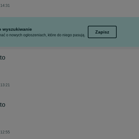
 14:31
to wyszukiwanie
Zapisz
ać o nowych ogłoszeniach, które do niego pasują.
to
 13:21
to
 12:55