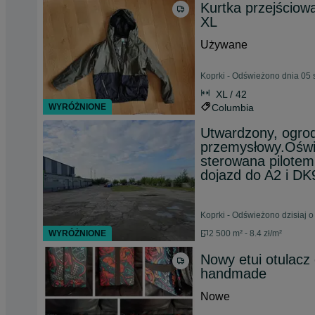
Kurtka przejściow
XL
Używane
Koprki - Odświeżono dnia 05 
XL / 42
WYRÓŻNIONE
Columbia
Utwardzony, ogro
przemysłowy.Oświe
sterowana pilotem
dojazd do A2 i DK
Koprki - Odświeżono dzisiaj o
WYRÓŻNIONE
2 500 m² - 8.4 zł/m²
Nowy etui otulacz
handmade
Nowe