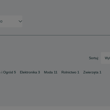
Sortuj:
Wyb
 i Ogród
5
Elektronika
3
Moda
11
Rolnictwo
1
Zwierzęta
1