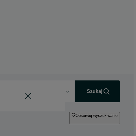
Odległość
+0 km
Szukaj
Obserwuj wyszukiwanie