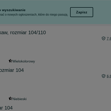
to wyszukiwanie
Zapisz
ać o nowych ogłoszeniach, które do niego pasują.
ękaw, rozmiar 104/110
7,
Wielokolorowy
rozmiar 104
6,
Niebieski
ar 104