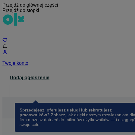
Przejdź do głównej części
Przejdź do stopki
Czat
Twoje konto
Dodaj ogłoszenie
Dla biznesu
opens in a new tab
Sprzedajesz, oferujesz usługi lub rekrutujesz
pracowników?
Zobacz, jak dzięki naszym rozwiązaniom dl
firm możesz dotrzeć do milionów użytkowników — i osiągną
swoje cele.