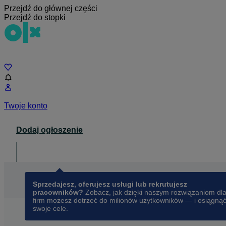
Przejdź do głównej części
Przejdź do stopki
Czat
Twoje konto
Dodaj ogłoszenie
Dla biznesu
opens in a new tab
Sprzedajesz, oferujesz usługi lub rekrutujesz
pracowników?
Zobacz, jak dzięki naszym rozwiązaniom dl
firm możesz dotrzeć do milionów użytkowników — i osiągną
swoje cele.