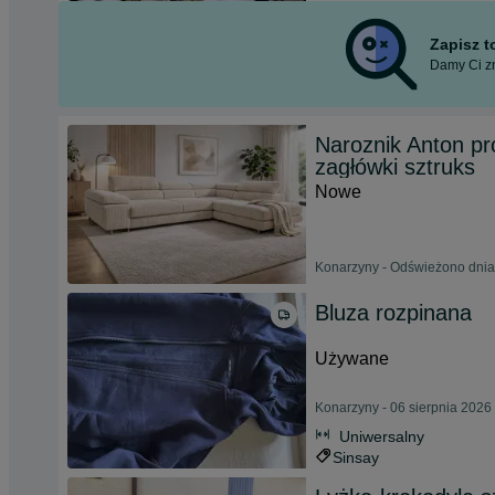
Zapisz 
Damy Ci zn
Naroznik Anton pr
zagłówki sztruks
Nowe
Konarzyny - Odświeżono dnia
Bluza rozpinana
Używane
Konarzyny - 06 sierpnia 2026
Uniwersalny
Sinsay