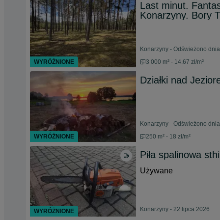
Last minut. Fantas
Konarzyny. Bory T
Konarzyny - Odświeżono dnia
WYRÓŻNIONE
3 000 m² - 14.67 zł/m²
Działki nad Jezio
Konarzyny - Odświeżono dnia
WYRÓŻNIONE
250 m² - 18 zł/m²
Piła spalinowa sth
Używane
Konarzyny - 22 lipca 2026
WYRÓŻNIONE