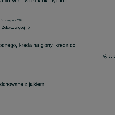
uflo łycho widło krokodyl do
 06 sierpnia 2026
Zobacz więcej
dnego, kreda na glony, kreda do
38,
odchowane z jajkiem