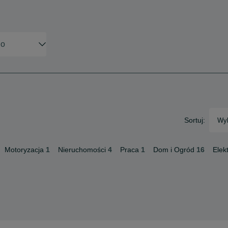
Sortuj:
Wyb
Motoryzacja
1
Nieruchomości
4
Praca
1
Dom i Ogród
16
Elek