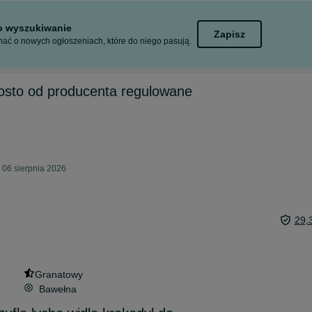
to wyszukiwanie
Zapisz
ać o nowych ogłoszeniach, które do niego pasują.
osto od producenta regulowane
 06 sierpnia 2026
29,
Granatowy
Bawełna