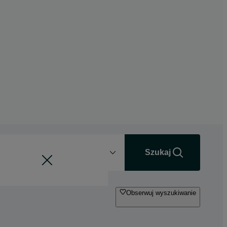
Odległość
+0 km
Szukaj
Obserwuj wyszukiwanie