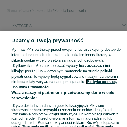
Strona główna
Mazowieckie
Kolonia Lesznowola
KATEGORIA
Popularne wyszukiwania
Dbamy o Twoją prywatność
meble
My i nasi
447
partnerzy przechowujemy lub uzyskujemy dostęp do
informacji na urządzeniu, takich jak unikalne identyfikatory w
plikach cookie w celu przetwarzania danych osobowych.
Skorzystaj z największego serwisu ogłoszeniowego - Kolonia Lesznowola i okolice! Kupuj to, czego pragniesz i sprzedawaj to, czego już nie potrzebujesz!
Zobacz Więc
Użytkownik może zaakceptować wybory lub zarządzać nimi,
klikając poniżej lub w dowolnym momencie na stronie polityki
Mapa kategorii
prywatności. Te wybory będą sygnalizowane naszym partnerom i
nie będą miały wpływu na dane przeglądania.
Polityka cookies,
Mapa miejscowości
Polityka Prywatności
Mapa ministron
Wraz z naszymi partnerami przetwarzamy dane w celu
zapewnienia:
Popularne wyszukiwania
Użycie dokładnych danych geolokalizacyjnych. Aktywne
skanowanie charakterystyki urządzenia do celów identyfikacji.
Rozumienie odbiorców dzięki statystyce lub kombinacji danych z
różnych źródeł. Przechowywanie informacji na urządzeniu lub
dostęp do nich. Pomiar efektywności reklam. Rozwój i ulepszanie
usług. Tworzenie profili w celu personalizacji treści. Tworzenie