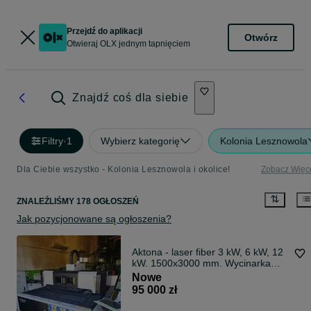
Przejdź do aplikacji
Otwórz
Otwieraj OLX jednym tapnięciem
Znajdź coś dla siebie
Filtry
·
1
Wybierz kategorię
Kolonia Lesznowola
Dla Ciebie wszystko - Kolonia Lesznowola i okolice!
Zobacz Więc
ZNALEŹLIŚMY 178 OGŁOSZEŃ
Jak pozycjonowane są ogłoszenia?
Aktona - laser fiber 3 kW, 6 kW, 12
kW. 1500x3000 mm. Wycinarka
laserowa. Nowa. Dostępne od ręki!
Nowe
95 000 zł