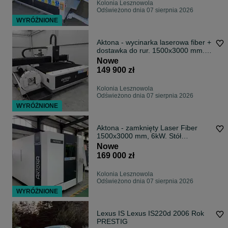
Kolonia Lesznowola
Odświeżono dnia 07 sierpnia 2026
WYRÓŻNIONE
Aktona - wycinarka laserowa fiber +
dostawka do rur. 1500x3000 mm.
Dostępny od ręki!
Nowe
149 900 zł
Kolonia Lesznowola
Odświeżono dnia 07 sierpnia 2026
WYRÓŻNIONE
Aktona - zamknięty Laser Fiber
1500x3000 mm, 6kW. Stół
wymienny. Nowa. Dostępne od ręki!
Nowe
169 000 zł
Kolonia Lesznowola
Odświeżono dnia 07 sierpnia 2026
WYRÓŻNIONE
Lexus IS Lexus IS220d 2006 Rok
PRESTIG