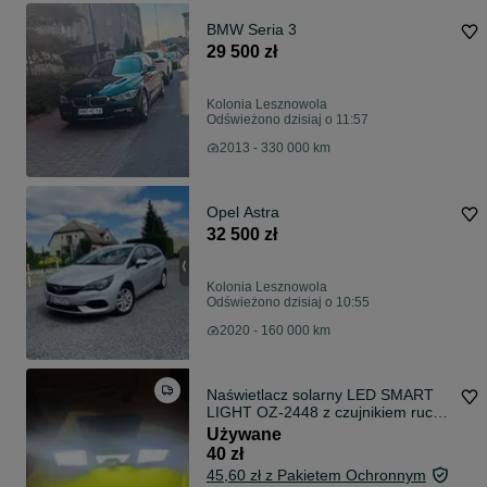
BMW Seria 3
29 500 zł
Kolonia Lesznowola
Odświeżono dzisiaj o 11:57
2013 - 330 000 km
Opel Astra
32 500 zł
Kolonia Lesznowola
Odświeżono dzisiaj o 10:55
2020 - 160 000 km
Naświetlacz solarny LED SMART
LIGHT OZ-2448 z czujnikiem ruchu
i zmierzchu ​Lampa solarna LED
Używane
czujnik ruchu zmierzchu Smart
40 zł
Light IP44 SPRAWNA
45,60 zł z Pakietem Ochronnym