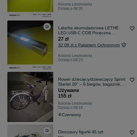
Kolonia Lesznowola
Dzisiaj o 08:35
Latarka akumulatorowa LETHE
LED USB-C COB Poręczna
Warsztatowa
27 zł
32,08 zł z Pakietem Ochronnym
Kolonia Lesznowola
Dzisiaj o 08:23
Rower dziecięcy/dziewczęcy Sprint
Starlet 20" – 6 biegów, bagażnik,
stopka
Używane
155 zł
Kolonia Lesznowola
Dzisiaj o 08:16
Czerwony
Dinozaury figurki 45 szt