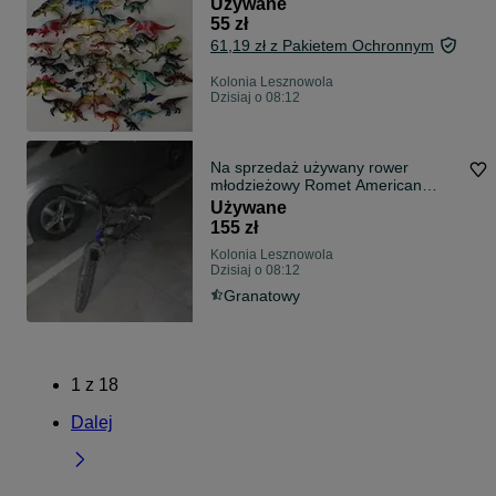
Używane
55 zł
61,19 zł z Pakietem Ochronnym
Kolonia Lesznowola
Dzisiaj o 08:12
Na sprzedaż używany rower
młodzieżowy Romet American
Patrol w kolorze niebieskim
Używane
metallic.
155 zł
Kolonia Lesznowola
Dzisiaj o 08:12
Granatowy
1
z
18
Dalej