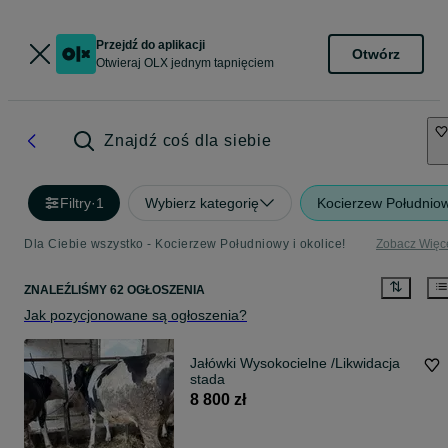
Przejdź do aplikacji
Otwórz
Otwieraj OLX jednym tapnięciem
Znajdź coś dla siebie
Filtry
·
1
Wybierz kategorię
Kocierzew Południo
Dla Ciebie wszystko - Kocierzew Południowy i okolice!
Zobacz Więc
ZNALEŹLIŚMY 62 OGŁOSZENIA
Jak pozycjonowane są ogłoszenia?
Jałówki Wysokocielne /Likwidacja
stada
8 800 zł