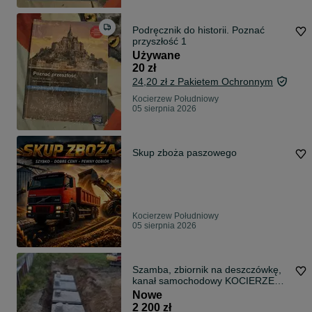
Podręcznik do historii. Poznać
przyszłość 1
Używane
20 zł
24,20 zł z Pakietem Ochronnym
Kocierzew Południowy
05 sierpnia 2026
Skup zboża paszowego
Kocierzew Południowy
05 sierpnia 2026
Szamba, zbiornik na deszczówkę,
kanał samochodowy KOCIERZEW
POŁUDNIOWY
Nowe
2 200 zł