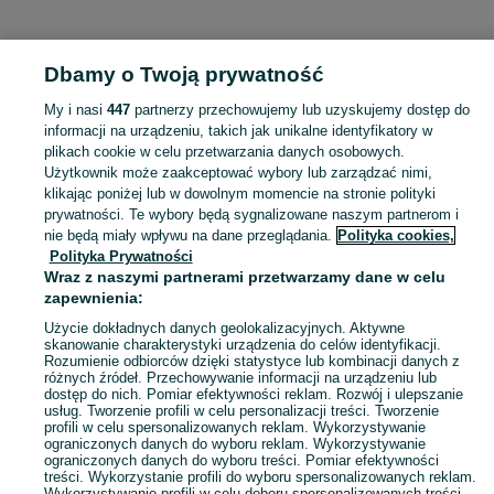
KATEGORIA
Dbamy o Twoją prywatność
Popularne wyszukiwania
My i nasi
447
partnerzy przechowujemy lub uzyskujemy dostęp do
kury nioski
kury silki
informacji na urządzeniu, takich jak unikalne identyfikatory w
plikach cookie w celu przetwarzania danych osobowych.
Użytkownik może zaakceptować wybory lub zarządzać nimi,
Skorzystaj z największego serwisu ogłoszeniowego - Kocierzew Południowy i okolice! Kupuj to, czego pragniesz i sprzedawaj to, czego już nie potrzebujesz!
Zobacz Więc
klikając poniżej lub w dowolnym momencie na stronie polityki
prywatności. Te wybory będą sygnalizowane naszym partnerom i
nie będą miały wpływu na dane przeglądania.
Polityka cookies,
Mapa kategorii
Polityka Prywatności
Mapa miejscowości
Wraz z naszymi partnerami przetwarzamy dane w celu
zapewnienia:
Mapa ministron
Popularne wyszukiwania
Użycie dokładnych danych geolokalizacyjnych. Aktywne
skanowanie charakterystyki urządzenia do celów identyfikacji.
Rozumienie odbiorców dzięki statystyce lub kombinacji danych z
różnych źródeł. Przechowywanie informacji na urządzeniu lub
dostęp do nich. Pomiar efektywności reklam. Rozwój i ulepszanie
usług. Tworzenie profili w celu personalizacji treści. Tworzenie
profili w celu spersonalizowanych reklam. Wykorzystywanie
ograniczonych danych do wyboru reklam. Wykorzystywanie
ograniczonych danych do wyboru treści. Pomiar efektywności
treści. Wykorzystanie profili do wyboru spersonalizowanych reklam.
Wykorzystywanie profili w celu doboru spersonalizowanych treści.