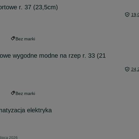
ortowe r. 37 (23,5cm)
19,
Bez marki
żowe wygodne modne na rzep r. 33 (21
24,
Bez marki
matyzacja elektryka
lipca 2026