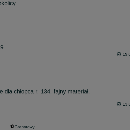
kolicy
29
19,
dla chłopca r. 134, fajny materiał,
13,
Granatowy