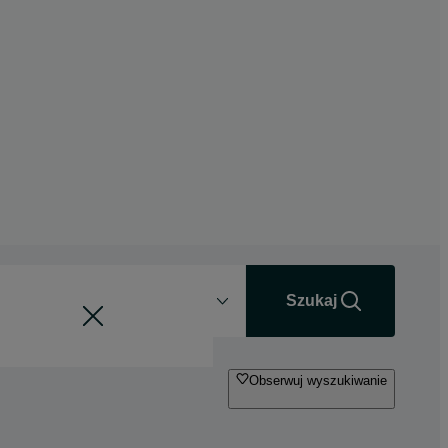
Odległość
+0 km
Szukaj
Obserwuj wyszukiwanie