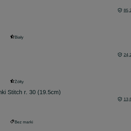
85,
Biały
24,
Żółty
ki Stitch r. 30 (19.5cm)
13,
Bez marki