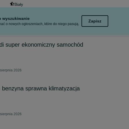
Biały
to wyszukiwanie
Zapisz
ać o nowych ogłoszeniach, które do niego pasują.
crdi super ekonomiczny samochód
sierpnia 2026
6 benzyna sprawna klimatyzacja
sierpnia 2026