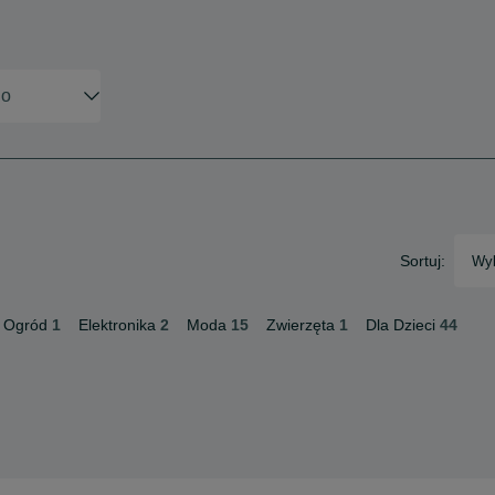
Sortuj:
Wyb
 Ogród
1
Elektronika
2
Moda
15
Zwierzęta
1
Dla Dzieci
44