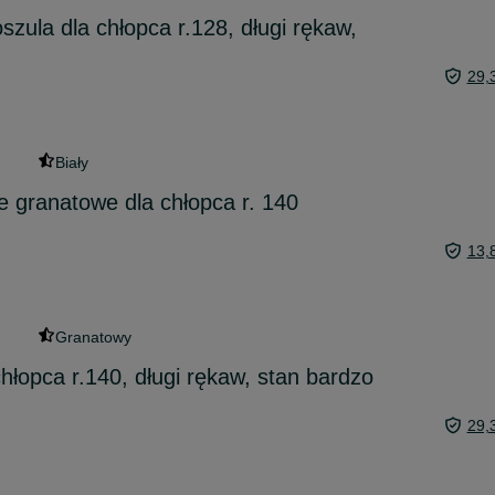
szula dla chłopca r.128, długi rękaw,
29,
Biały
e granatowe dla chłopca r. 140
13,
Granatowy
chłopca r.140, długi rękaw, stan bardzo
29,