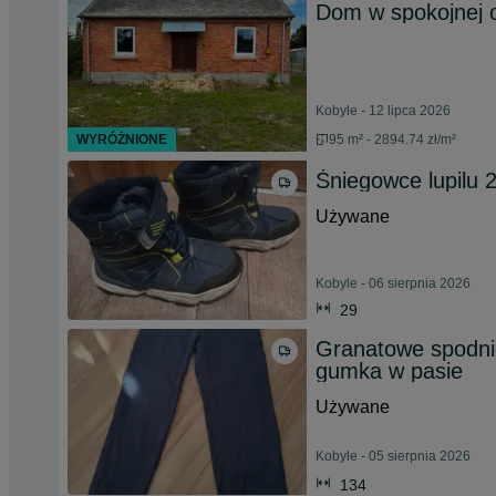
Dom w spokojnej o
Kobyle - 12 lipca 2026
WYRÓŻNIONE
95 m² - 2894.74 zł/m²
Śniegowce lupilu 
Używane
Kobyle - 06 sierpnia 2026
29
Granatowe spodnie 
gumka w pasie
Używane
Kobyle - 05 sierpnia 2026
134