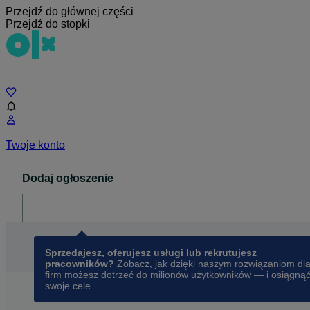
Przejdź do głównej części
Przejdź do stopki
Czat
Twoje konto
Dodaj ogłoszenie
Dla biznesu
opens in a new tab
Sprzedajesz, oferujesz usługi lub rekrutujesz
pracowników?
Zobacz, jak dzięki naszym rozwiązaniom dl
firm możesz dotrzeć do milionów użytkowników — i osiągną
swoje cele.