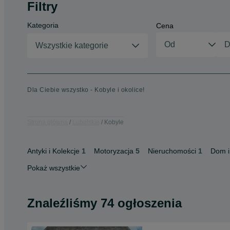
Filtry
Kategoria
Cena
Wszystkie kategorie
Dla Ciebie wszystko - Kobyle i okolice!
Strona główna
Lubelskie
Kobyle
Antyki i Kolekcje
1
Motoryzacja
5
Nieruchomości
1
Dom i
Pokaż wszystkie
Znaleźliśmy 74 ogłoszenia