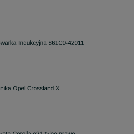
warka Indukcyjna 861C0-42011
nika Opel Crossland X
yota Corolla e21 tylne prawe