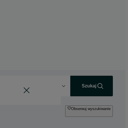
Odległość
+0 km
Szukaj
Obserwuj wyszukiwanie