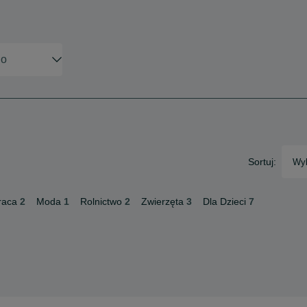
Sortuj:
Wyb
raca
2
Moda
1
Rolnictwo
2
Zwierzęta
3
Dla Dzieci
7