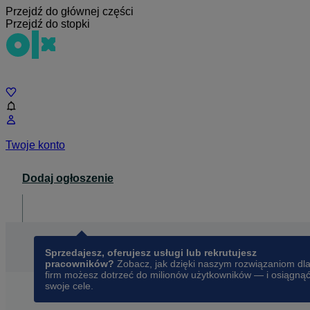
Przejdź do głównej części
Przejdź do stopki
Czat
Twoje konto
Dodaj ogłoszenie
Dla biznesu
opens in a new tab
Sprzedajesz, oferujesz usługi lub rekrutujesz
pracowników?
Zobacz, jak dzięki naszym rozwiązaniom dl
firm możesz dotrzeć do milionów użytkowników — i osiągną
swoje cele.