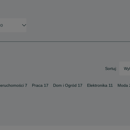
Sortuj:
Wyb
ieruchomości
7
Praca
17
Dom i Ogród
17
Elektronika
11
Moda