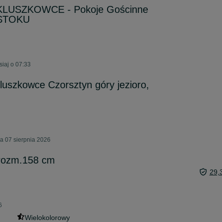
 KLUSZKOWCE - Pokoje Gościnne
 STOKU
iaj o 07:33
luszkowce Czorsztyn góry jezioro,
a 07 sierpnia 2026
 rozm.158 cm
29,
6
Wielokolorowy