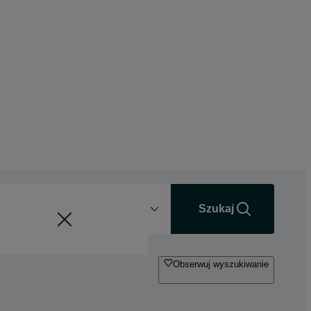
Odległość
+0 km
Szukaj
Obserwuj wyszukiwanie