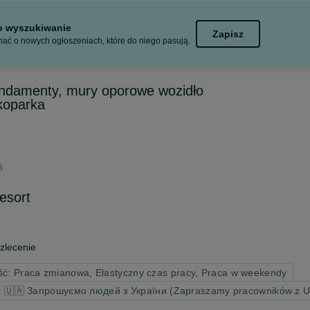
to wyszukiwanie
Zapisz
ać o nowych ogłoszeniach, które do niego pasują.
undamenty, mury oporowe wozidło
koparka
6
esort
zlecenie
ć: Praca zmianowa, Elastyczny czas pracy, Praca w weekendy
y: 🇺🇦 Запрошуємо людей з України (Zapraszamy pracowników z U