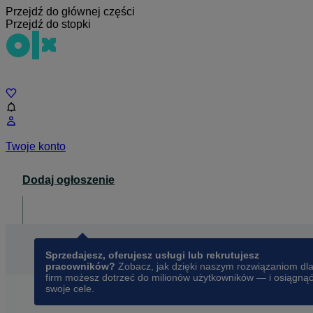
Przejdź do głównej części
Przejdź do stopki
Czat
Twoje konto
Dodaj ogłoszenie
Dla biznesu
opens in a new tab
Sprzedajesz, oferujesz usługi lub rekrutujesz
pracowników?
Zobacz, jak dzięki naszym rozwiązaniom dl
firm możesz dotrzeć do milionów użytkowników — i osiągną
swoje cele.