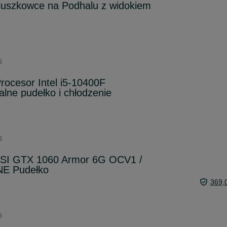
luszkowce na Podhalu z widokiem
6
cesor Intel i5-10400F
lne pudełko i chłodzenie
6
MSI GTX 1060 Armor 6G OCV1 /
E Pudełko
369,
6