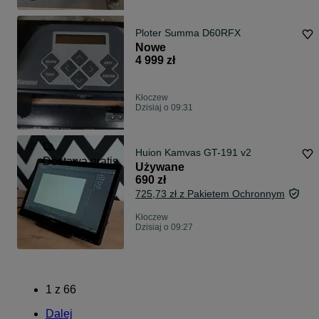
Ploter Summa D60RFX
Nowe
4 999 zł
Kłoczew
Dzisiaj o 09:31
Huion Kamvas GT-191 v2
Dostawa gratis
Używane
690 zł
725,73 zł z Pakietem Ochronnym
Kłoczew
Dzisiaj o 09:27
1
z
66
Dalej