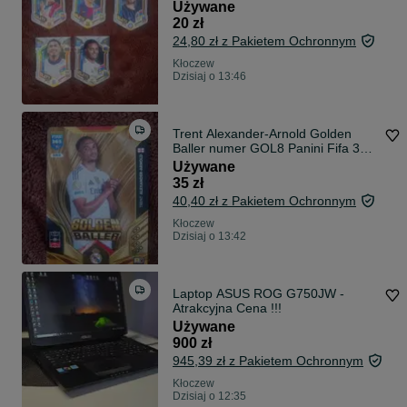
Używane
20 zł
24,80 zł z Pakietem Ochronnym
Kłoczew
Dzisiaj o 13:46
Trent Alexander-Arnold Golden
Baller numer GOL8 Panini Fifa 365
Adrenalyn XL 2026
Używane
35 zł
40,40 zł z Pakietem Ochronnym
Kłoczew
Dzisiaj o 13:42
Laptop ASUS ROG G750JW -
Atrakcyjna Cena !!!
Używane
900 zł
945,39 zł z Pakietem Ochronnym
Kłoczew
Dzisiaj o 12:35