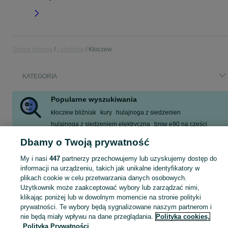
Strona główna
Lubelskie
Kłoczew
KATEGORIA
Popularne wyszukiwania
kłoczew bliźniak
kury
hulajnoga z siedzenien
hulajnoga z siedzeniem elektryczna
bmw e90 na części
dom
pług 3 skibowy unia grudziądz
kłoczew
Dbamy o Twoją prywatność
Zobacz Więcej
My i nasi
447
partnerzy przechowujemy lub uzyskujemy dostęp do
informacji na urządzeniu, takich jak unikalne identyfikatory w
plikach cookie w celu przetwarzania danych osobowych.
Skorzystaj z największego serwisu ogłoszeniowego - Kłoczew i okolice! Kupuj to, czego pragniesz i sprzedawaj to, czego już nie potrzebujesz!
Zobacz Więc
Użytkownik może zaakceptować wybory lub zarządzać nimi,
klikając poniżej lub w dowolnym momencie na stronie polityki
Mapa kategorii
prywatności. Te wybory będą sygnalizowane naszym partnerom i
Mapa miejscowości
nie będą miały wpływu na dane przeglądania.
Polityka cookies,
Polityka Prywatności