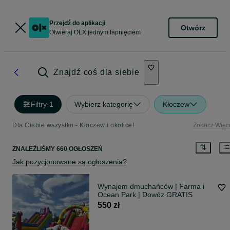
Przejdź do aplikacji
Otwórz
Otwieraj OLX jednym tapnięciem
Znajdź coś dla siebie
Filtry
·
1
Wybierz kategorię
Kłoczew
Dla Ciebie wszystko - Kłoczew i okolice!
Zobacz Więc
ZNALEŹLIŚMY 660 OGŁOSZEŃ
Jak pozycjonowane są ogłoszenia?
Wynajem dmuchańców | Farma i
Ocean Park | Dowóz GRATIS
550 zł