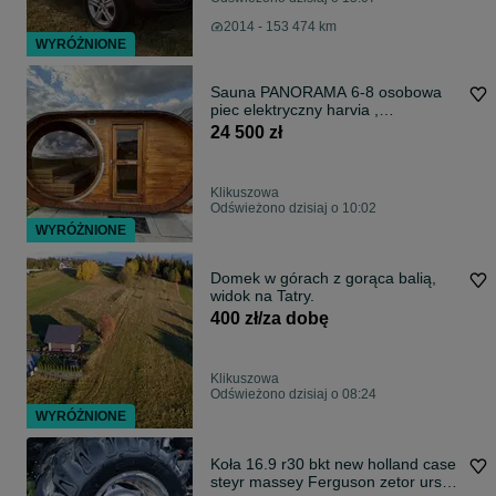
2014 - 153 474 km
WYRÓŻNIONE
Sauna PANORAMA 6-8 osobowa
piec elektryczny harvia ,
przedsionek LIFE POLSKA
24 500 zł
Klikuszowa
Odświeżono dzisiaj o 10:02
WYRÓŻNIONE
Domek w górach z gorąca balią,
widok na Tatry.
400 zł/za dobę
Klikuszowa
Odświeżono dzisiaj o 08:24
WYRÓŻNIONE
Koła 16.9 r30 bkt new holland case
steyr massey Ferguson zetor ursus