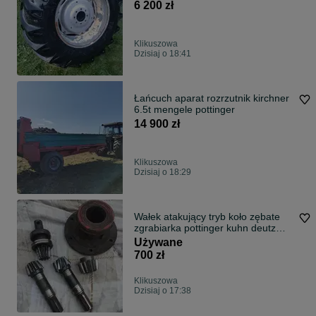
renault
6 200 zł
Klikuszowa
Dzisiaj o 18:41
Łańcuch aparat rozrzutnik kirchner
6.5t mengele pottinger
14 900 zł
Klikuszowa
Dzisiaj o 18:29
Wałek atakujący tryb koło zębate
zgrabiarka pottinger kuhn deutz
fahr piasta oryginał
Używane
700 zł
Klikuszowa
Dzisiaj o 17:38