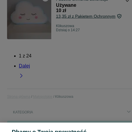
Używane
10 zł
13,35 zł z Pakietem Ochronnym
Klikuszowa
Dzisiaj o 14:27
1
z
24
Dalej
Strona główna
Małopolskie
Klikuszowa
KATEGORIA
Popularne wyszukiwania
Dbamy o Twoją prywatność