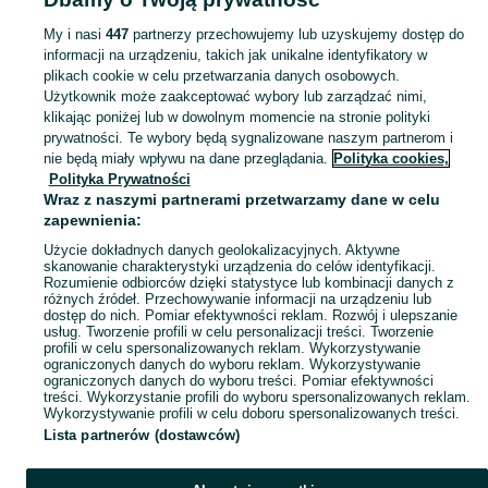
domek w górach z sauną i jacuzzi
szyby na wymiar hartowane
My i nasi
447
partnerzy przechowujemy lub uzyskujemy dostęp do
informacji na urządzeniu, takich jak unikalne identyfikatory w
plikach cookie w celu przetwarzania danych osobowych.
Skorzystaj z największego serwisu ogłoszeniowego - Klikuszowa i okolice! Kupuj to, czego pragniesz i sprzedawaj to, czego już nie potrzebujesz!
Zobacz Więc
Użytkownik może zaakceptować wybory lub zarządzać nimi,
klikając poniżej lub w dowolnym momencie na stronie polityki
prywatności. Te wybory będą sygnalizowane naszym partnerom i
Mapa kategorii
nie będą miały wpływu na dane przeglądania.
Polityka cookies,
Mapa miejscowości
Polityka Prywatności
Wraz z naszymi partnerami przetwarzamy dane w celu
Mapa ministron
zapewnienia:
Popularne wyszukiwania
Użycie dokładnych danych geolokalizacyjnych. Aktywne
skanowanie charakterystyki urządzenia do celów identyfikacji.
Rozumienie odbiorców dzięki statystyce lub kombinacji danych z
różnych źródeł. Przechowywanie informacji na urządzeniu lub
dostęp do nich. Pomiar efektywności reklam. Rozwój i ulepszanie
usług. Tworzenie profili w celu personalizacji treści. Tworzenie
profili w celu spersonalizowanych reklam. Wykorzystywanie
ograniczonych danych do wyboru reklam. Wykorzystywanie
ograniczonych danych do wyboru treści. Pomiar efektywności
treści. Wykorzystanie profili do wyboru spersonalizowanych reklam.
Wykorzystywanie profili w celu doboru spersonalizowanych treści.
Lista partnerów (dostawców)