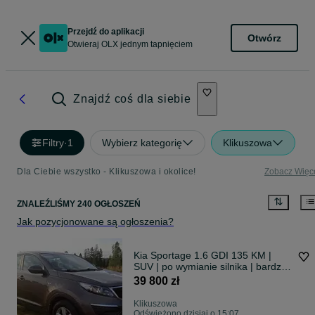
Przejdź do aplikacji
Otwórz
Otwieraj OLX jednym tapnięciem
Znajdź coś dla siebie
Filtry
·
1
Wybierz kategorię
Klikuszowa
Dla Ciebie wszystko - Klikuszowa i okolice!
Zobacz Więc
ZNALEŹLIŚMY 240 OGŁOSZEŃ
Jak pozycjonowane są ogłoszenia?
Kia Sportage 1.6 GDI 135 KM |
SUV | po wymianie silnika | bardzo
dobry stan
39 800 zł
Klikuszowa
Odświeżono dzisiaj o 15:07