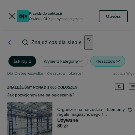
Przejdź do aplikacji
Otwórz
Otwieraj OLX jednym tapnięciem
Znajdź coś dla siebie
Filtry
·
1
Wybierz kategorię
Kleszczów
Dla Ciebie wszystko - Kleszczów i okolice!
Zobacz Więc
ZNALEŹLIŚMY
PONAD
1 000 OGŁOSZEŃ
Jak pozycjonowane są ogłoszenia?
Organizer na narzędzia – Elementy
regału magazynowego /
warsztatowego
Używane
80 zł