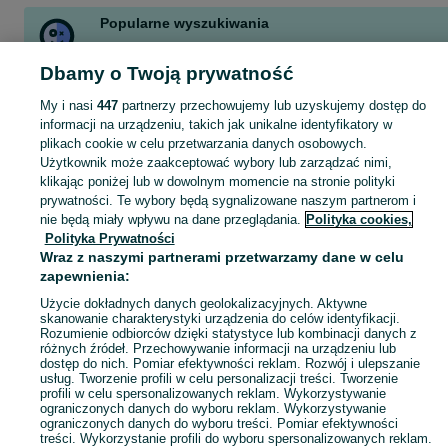
Popularne wyszukiwania
praca
iphone 16
604182127
kleszczów
indyki
Dbamy o Twoją prywatność
praca kleszczów
króliki
wynajem busa
Zobacz Więcej
My i nasi
447
partnerzy przechowujemy lub uzyskujemy dostęp do
informacji na urządzeniu, takich jak unikalne identyfikatory w
plikach cookie w celu przetwarzania danych osobowych.
Skorzystaj z największego serwisu ogłoszeniowego - Kleszczów i okolice! Kupuj to, czego pragniesz i sprzedawaj to, czego już nie potrzebujesz!
Zobacz Więc
Użytkownik może zaakceptować wybory lub zarządzać nimi,
klikając poniżej lub w dowolnym momencie na stronie polityki
prywatności. Te wybory będą sygnalizowane naszym partnerom i
Mapa kategorii
nie będą miały wpływu na dane przeglądania.
Polityka cookies,
Mapa miejscowości
Polityka Prywatności
Mapa ministron
Wraz z naszymi partnerami przetwarzamy dane w celu
zapewnienia:
Popularne wyszukiwania
Użycie dokładnych danych geolokalizacyjnych. Aktywne
skanowanie charakterystyki urządzenia do celów identyfikacji.
Rozumienie odbiorców dzięki statystyce lub kombinacji danych z
różnych źródeł. Przechowywanie informacji na urządzeniu lub
dostęp do nich. Pomiar efektywności reklam. Rozwój i ulepszanie
usług. Tworzenie profili w celu personalizacji treści. Tworzenie
profili w celu spersonalizowanych reklam. Wykorzystywanie
ograniczonych danych do wyboru reklam. Wykorzystywanie
ograniczonych danych do wyboru treści. Pomiar efektywności
treści. Wykorzystanie profili do wyboru spersonalizowanych reklam.