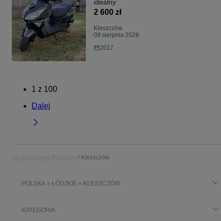
idealny
2 600 zł
Kleszczów
09 sierpnia 2026
2017
1
z
100
Dalej
Strona główna
Łódzkie
Kleszczów
POLSKA » ŁÓDZKIE » KLESZCZÓW
KATEGORIA