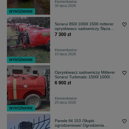
Klementowice
30 lipca 2026
WYRÓŻNIONE
Sorarui 850l 1000l 1500 mitterer
opryskiwacz sadowniczy Ślęza
Lochmann
7 300 zł
Klementowice
15 lipca 2026
WYRÓŻNIONE
Opryskiwacz sadowniczy Mitterer
Sorarui Turbmatic 1500l 1000l
2000l
6 900 zł
Klementowice
25 lipca 2026
WYRÓŻNIONE
Panele fi4 153 /Słupki
ogrodzeniowe/ Ogrodzenia