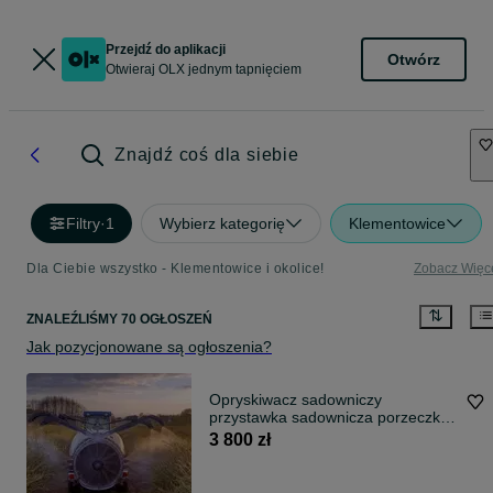
Przejdź do aplikacji
Otwórz
Otwieraj OLX jednym tapnięciem
Znajdź coś dla siebie
Filtry
·
1
Wybierz kategorię
Klementowice
Dla Ciebie wszystko - Klementowice i okolice!
Zobacz Więc
ZNALEŹLIŚMY 70 OGŁOSZEŃ
Jak pozycjonowane są ogłoszenia?
Opryskiwacz sadowniczy
przystawka sadownicza porzeczka
maliny
3 800 zł