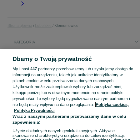
Strona główna
Lubelskie
Klementowice
KATEGORIA
Popularne wyszukiwania
Dbamy o Twoją prywatność
basen
praca księgowość
praca
My i nasi
447
partnerzy przechowujemy lub uzyskujemy dostęp do
informacji na urządzeniu, takich jak unikalne identyfikatory w
plikach cookie w celu przetwarzania danych osobowych.
Skorzystaj z największego serwisu ogłoszeniowego - Klementowice i okolice! Kupuj to, czego pragniesz i sprzedawaj to, czego już nie potrzebujesz!
Zobacz Więc
Użytkownik może zaakceptować wybory lub zarządzać nimi,
klikając poniżej lub w dowolnym momencie na stronie polityki
Mapa kategorii
prywatności. Te wybory będą sygnalizowane naszym partnerom i
nie będą miały wpływu na dane przeglądania.
Polityka cookies,
Mapa miejscowości
Polityka Prywatności
Mapa ministron
Wraz z naszymi partnerami przetwarzamy dane w celu
Popularne wyszukiwania
zapewnienia:
Użycie dokładnych danych geolokalizacyjnych. Aktywne
skanowanie charakterystyki urządzenia do celów identyfikacji.