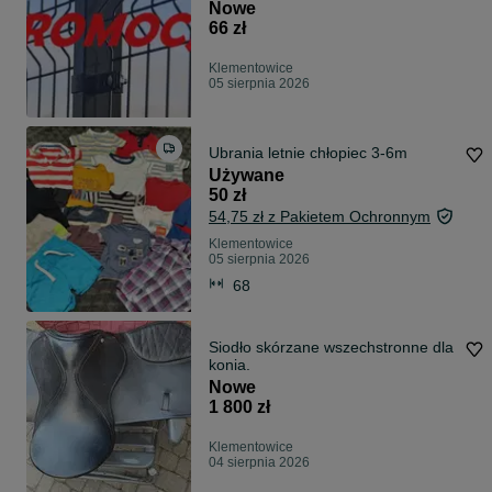
panelowe
Nowe
66 zł
Klementowice
05 sierpnia 2026
Ubrania letnie chłopiec 3-6m
Używane
50 zł
54,75 zł z Pakietem Ochronnym
Klementowice
05 sierpnia 2026
68
Siodło skórzane wszechstronne dla
konia.
Nowe
1 800 zł
Klementowice
04 sierpnia 2026