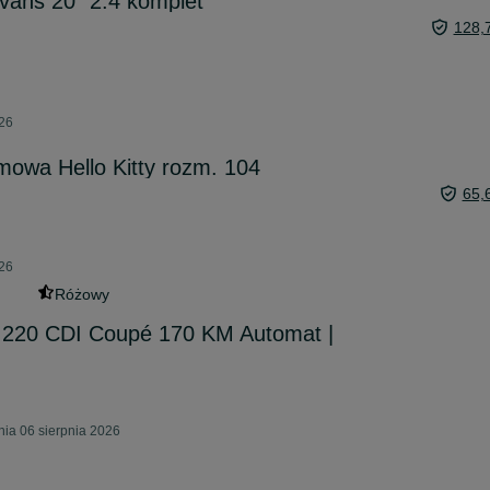
vans 20” 2.4 komplet
128,
026
imowa Hello Kitty rozm. 104
65,
026
Różowy
220 CDI Coupé 170 KM Automat |
ia 06 sierpnia 2026