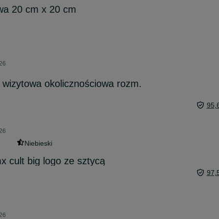
wa 20 cm x 20 cm
026
 wizytowa okolicznościowa rozm.
95,
026
Niebieski
x cult big logo ze sztycą
97,
026