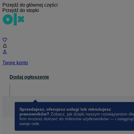
Przejdź do głównej części
Przejdź do stopki
Czat
Twoje konto
Dodaj ogłoszenie
Dla biznesu
opens in a new tab
Sprzedajesz, oferujesz usługi lub rekrutujesz
pracowników?
Zobacz, jak dzięki naszym rozwiązaniom dl
firm możesz dotrzeć do milionów użytkowników — i osiągną
swoje cele.