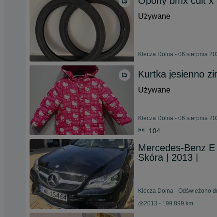
Opony bmx cult x 
Używane
Klecza Dolna - 06 sierpnia 2
Kurtka jesienno z
Używane
Klecza Dolna - 06 sierpnia 2
104
Mercedes-Benz E 
Skóra | 2013 |
Klecza Dolna - Odświeżono dn
2013 - 199 899 km