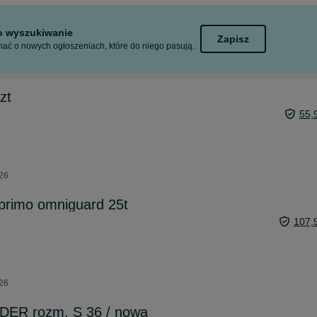
to wyszukiwanie
Zapisz
ać o nowych ogłoszeniach, które do niego pasują.
zt
55,
026
primo omniguard 25t
107,
026
ER rozm. S 36 / nowa