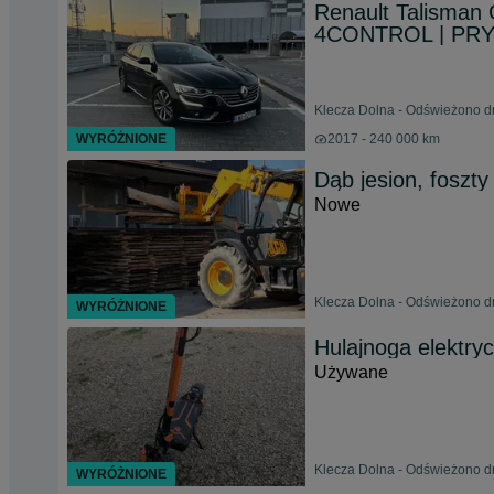
Renault Talisman
4CONTROL | PR
Klecza Dolna - Odświeżono dn
WYRÓŻNIONE
2017 - 240 000 km
Dąb jesion, foszty
Nowe
Klecza Dolna - Odświeżono dn
WYRÓŻNIONE
Hulajnoga elektry
Używane
Klecza Dolna - Odświeżono dn
WYRÓŻNIONE