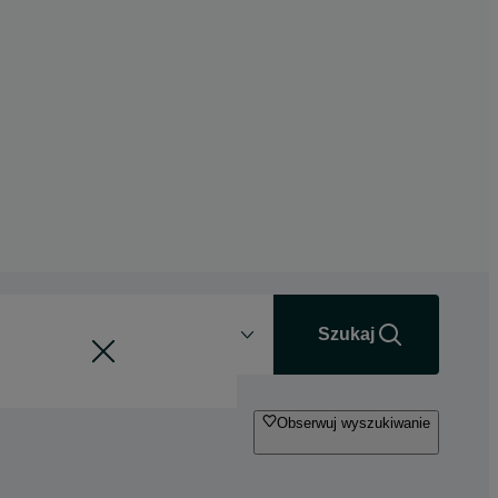
Odległość
+0 km
Szukaj
Obserwuj wyszukiwanie