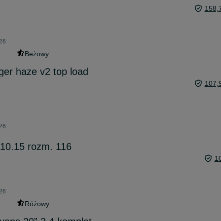
158,
026
Beżowy
er haze v2 top load
107,
026
.10.15 rozm. 116
1
026
Różowy