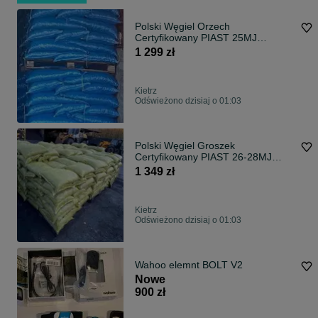
Polski Węgiel Orzech
Certyfikowany PIAST 25MJ
BEZPŁATNA DOSTAWA
1 299 zł
Kietrz
Odświeżono dzisiaj o 01:03
Polski Węgiel Groszek
Certyfikowany PIAST 26-28MJ
BEZPŁATNA DOSTAWA
1 349 zł
Kietrz
Odświeżono dzisiaj o 01:03
Wahoo elemnt BOLT V2
Nowe
900 zł