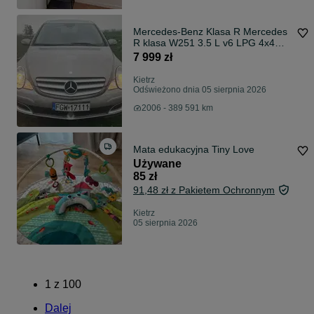
Mercedes-Benz Klasa R Mercedes
R klasa W251 3.5 L v6 LPG 4x4
4matic 7G tronic Automat
7 999 zł
Kietrz
Odświeżono dnia 05 sierpnia 2026
2006 - 389 591 km
Mata edukacyjna Tiny Love
Używane
85 zł
91,48 zł z Pakietem Ochronnym
Kietrz
05 sierpnia 2026
1
z
100
Dalej