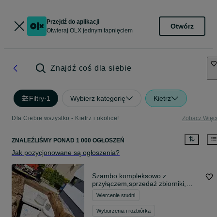
Przejdź do aplikacji
Otwórz
Otwieraj OLX jednym tapnięciem
Znajdź coś dla siebie
Filtry
·
1
Wybierz kategorię
Kietrz
Dla Ciebie wszystko - Kietrz i okolice!
Zobacz Więc
ZNALEŹLIŚMY
PONAD
1 000 OGŁOSZEŃ
Jak pozycjonowane są ogłoszenia?
Szambo kompleksowo z
przyłączem,sprzedaż zbiorniki,
kanali
Wiercenie studni
Wyburzenia i rozbiórka