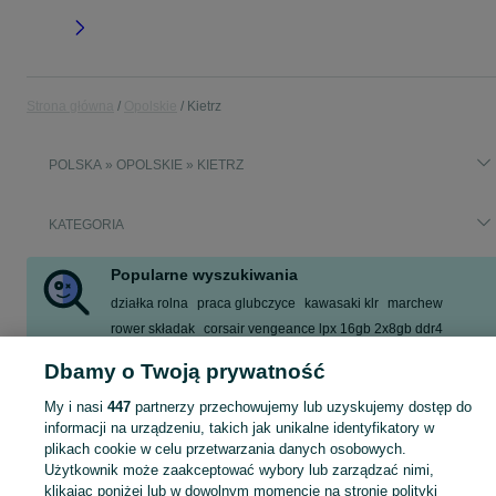
Strona główna
Opolskie
Kietrz
POLSKA » OPOLSKIE » KIETRZ
KATEGORIA
Popularne wyszukiwania
działka rolna
praca glubczyce
kawasaki klr
marchew
rower składak
corsair vengeance lpx 16gb 2x8gb ddr4
deutz mimośród podsiewacza
kierownica
Dbamy o Twoją prywatność
Zobacz Więcej
My i nasi
447
partnerzy przechowujemy lub uzyskujemy dostęp do
informacji na urządzeniu, takich jak unikalne identyfikatory w
Skorzystaj z największego serwisu ogłoszeniowego - Kietrz i okolice! Kupuj to, czego pragniesz i sprzedawaj to, czego już nie potrzebujesz!
Zobacz Więc
plikach cookie w celu przetwarzania danych osobowych.
Użytkownik może zaakceptować wybory lub zarządzać nimi,
klikając poniżej lub w dowolnym momencie na stronie polityki