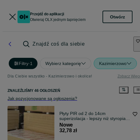
Przejdź do aplikacji
Otwórz
Otwieraj OLX jednym tapnięciem
Znajdź coś dla siebie
Filtry
·
1
Wybierz kategorię
Kazimierzowo
Dla Ciebie wszystko - Kazimierzowo i okolice!
Zobacz Więc
ZNALEŹLIŚMY 46 OGŁOSZEŃ
Jak pozycjonowane są ogłoszenia?
Płyty PIR od 2 do 14cm
superizolacja - lepszy niż styropian
i wełna!
Nowe
32,78 zł