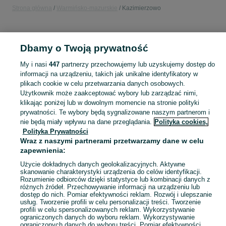
Strona główna
Warmińsko-mazurskie
Kazimierzowo
KATEGORIA
Dbamy o Twoją prywatność
Popularne wyszukiwania
My i nasi
447
partnerzy przechowujemy lub uzyskujemy dostęp do
pasat
informacji na urządzeniu, takich jak unikalne identyfikatory w
plikach cookie w celu przetwarzania danych osobowych.
Użytkownik może zaakceptować wybory lub zarządzać nimi,
Skorzystaj z największego serwisu ogłoszeniowego - Kazimierzowo i okolice! Kupuj to, czego pragniesz i sprzedawaj to, czego już nie potrzebujesz!
Zobacz Więc
klikając poniżej lub w dowolnym momencie na stronie polityki
prywatności. Te wybory będą sygnalizowane naszym partnerom i
nie będą miały wpływu na dane przeglądania.
Polityka cookies,
Mapa kategorii
Polityka Prywatności
Mapa miejscowości
Wraz z naszymi partnerami przetwarzamy dane w celu
Mapa ministron
zapewnienia:
Popularne wyszukiwania
Użycie dokładnych danych geolokalizacyjnych. Aktywne
skanowanie charakterystyki urządzenia do celów identyfikacji.
Rozumienie odbiorców dzięki statystyce lub kombinacji danych z
różnych źródeł. Przechowywanie informacji na urządzeniu lub
dostęp do nich. Pomiar efektywności reklam. Rozwój i ulepszanie
usług. Tworzenie profili w celu personalizacji treści. Tworzenie
profili w celu spersonalizowanych reklam. Wykorzystywanie
ograniczonych danych do wyboru reklam. Wykorzystywanie
ograniczonych danych do wyboru treści. Pomiar efektywności