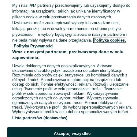
My i nasi
447
partnerzy przechowujemy lub uzyskujemy dostęp do
informacji na urządzeniu, takich jak unikalne identyfikatory w
KATEGORIA
plikach cookie w celu przetwarzania danych osobowych.
Użytkownik może zaakceptować wybory lub zarządzać nimi,
klikając poniżej lub w dowolnym momencie na stronie polityki
Skorzystaj z największego serwisu ogłoszeniowego - Karolina-Kolonia i okolice! Kupuj to, czego pragniesz i sprzedawaj to, czego już nie potrzebujesz!
Zobacz Więc
prywatności. Te wybory będą sygnalizowane naszym partnerom i
nie będą miały wpływu na dane przeglądania.
Polityka cookies,
Mapa kategorii
Polityka Prywatności
Mapa miejscowości
Wraz z naszymi partnerami przetwarzamy dane w celu
zapewnienia:
Mapa ministron
Użycie dokładnych danych geolokalizacyjnych. Aktywne
Popularne wyszukiwania
skanowanie charakterystyki urządzenia do celów identyfikacji.
Rozumienie odbiorców dzięki statystyce lub kombinacji danych z
różnych źródeł. Przechowywanie informacji na urządzeniu lub
dostęp do nich. Pomiar efektywności reklam. Rozwój i ulepszanie
usług. Tworzenie profili w celu personalizacji treści. Tworzenie
profili w celu spersonalizowanych reklam. Wykorzystywanie
ograniczonych danych do wyboru reklam. Wykorzystywanie
ograniczonych danych do wyboru treści. Pomiar efektywności
treści. Wykorzystanie profili do wyboru spersonalizowanych reklam.
Wykorzystywanie profili w celu doboru spersonalizowanych treści.
Lista partnerów (dostawców)
Akceptuj wszystkie