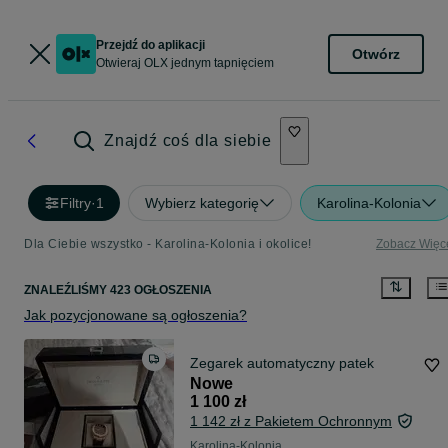
Przejdź do aplikacji
Otwórz
Otwieraj OLX jednym tapnięciem
Znajdź coś dla siebie
Filtry
·
1
Wybierz kategorię
Karolina-Kolonia
Dla Ciebie wszystko - Karolina-Kolonia i okolice!
Zobacz Więc
ZNALEŹLIŚMY 423 OGŁOSZENIA
Jak pozycjonowane są ogłoszenia?
Zegarek automatyczny patek
Nowe
1 100 zł
1 142 zł z Pakietem Ochronnym
Karolina-Kolonia