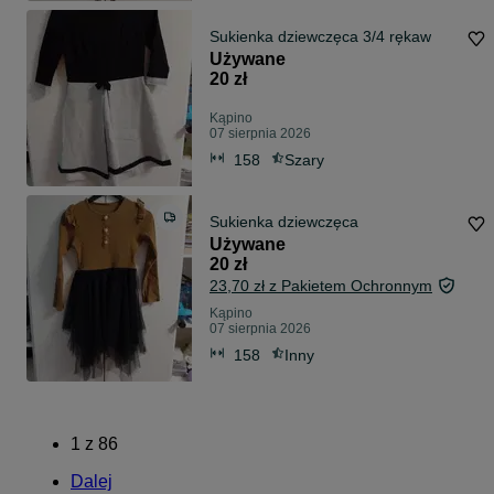
Sukienka dziewczęca 3/4 rękaw
Używane
20 zł
Kąpino
07 sierpnia 2026
158
Szary
Sukienka dziewczęca
Używane
20 zł
23,70 zł z Pakietem Ochronnym
Kąpino
07 sierpnia 2026
158
Inny
1
z
86
Dalej