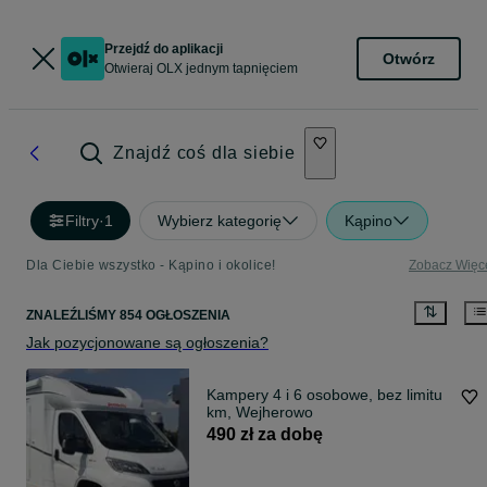
Przejdź do aplikacji
Otwórz
Otwieraj OLX jednym tapnięciem
Znajdź coś dla siebie
Filtry
·
1
Wybierz kategorię
Kąpino
Dla Ciebie wszystko - Kąpino i okolice!
Zobacz Więc
ZNALEŹLIŚMY 854 OGŁOSZENIA
Jak pozycjonowane są ogłoszenia?
Kampery 4 i 6 osobowe, bez limitu
km, Wejherowo
490 zł za dobę