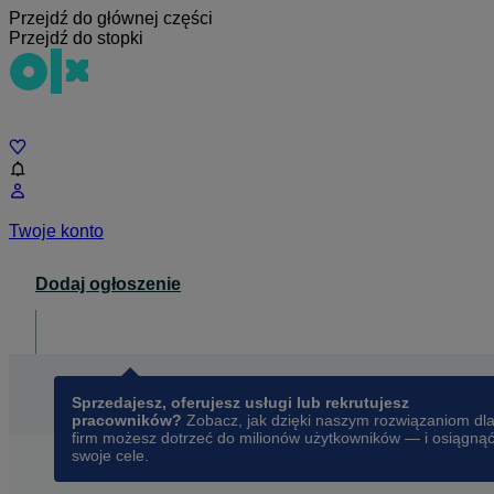
Przejdź do głównej części
Przejdź do stopki
Czat
Twoje konto
Dodaj ogłoszenie
Dla biznesu
opens in a new tab
Sprzedajesz, oferujesz usługi lub rekrutujesz
pracowników?
Zobacz, jak dzięki naszym rozwiązaniom dl
firm możesz dotrzeć do milionów użytkowników — i osiągną
swoje cele.