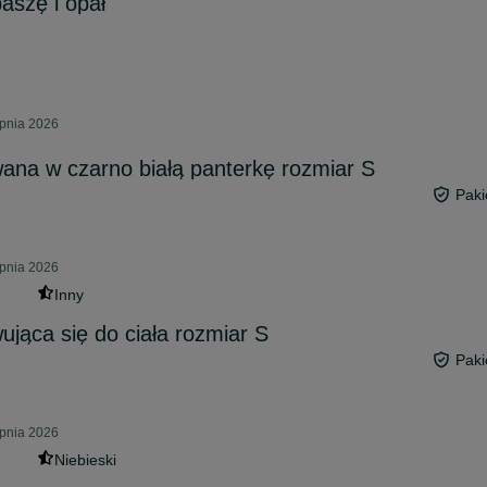
aszę i opał
rpnia 2026
na w czarno białą panterkę rozmiar S
Paki
rpnia 2026
Inny
jąca się do ciała rozmiar S
Paki
rpnia 2026
Niebieski