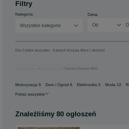
Filtry
Kategoria
Cena
Wszystkie kategorie
Dla Ciebie wszystko - Kamień Krzywa Wieś i okolice!
Strona główna
Podkarpackie
Kamień Krzywa Wieś
Motoryzacja
5
Dom i Ogród
6
Elektronika
3
Moda
12
R
Pokaż wszystkie
Znaleźliśmy 80 ogłoszeń