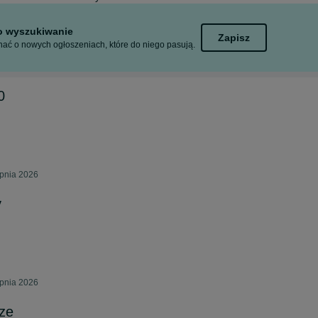
to wyszukiwanie
Zapisz
ać o nowych ogłoszeniach, które do niego pasują.
0
rpnia 2026
y
rpnia 2026
ze