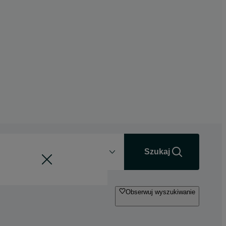
Odległość
+0 km
Szukaj
Obserwuj wyszukiwanie