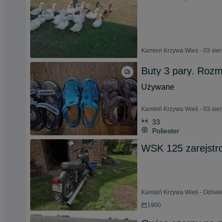
Kamień Krzywa Wieś - 03 sie
Buty 3 pary. Rozm
Używane
Kamień Krzywa Wieś - 03 sie
33
Poliester
WSK 125 zarejst
Kamień Krzywa Wieś - Odświe
1900