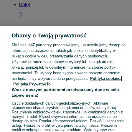
Dalej
Dbamy o Twoją prywatność
Strona główna
Dolnośląskie
Kamień Górowski
My i nasi
447
partnerzy przechowujemy lub uzyskujemy dostęp do
informacji na urządzeniu, takich jak unikalne identyfikatory w
KATEGORIA
plikach cookie w celu przetwarzania danych osobowych.
Użytkownik może zaakceptować wybory lub zarządzać nimi,
Skorzystaj z największego serwisu ogłoszeniowego - Kamień Górowski i okolice! Kupuj to, czego pragniesz i sprzedawaj to, czego już nie potrzebujesz!
Zobacz Więc
klikając poniżej lub w dowolnym momencie na stronie polityki
prywatności. Te wybory będą sygnalizowane naszym partnerom i
nie będą miały wpływu na dane przeglądania.
Polityka cookies,
Mapa kategorii
Polityka Prywatności
Mapa miejscowości
Wraz z naszymi partnerami przetwarzamy dane w celu
Mapa ministron
zapewnienia:
Popularne wyszukiwania
Użycie dokładnych danych geolokalizacyjnych. Aktywne
skanowanie charakterystyki urządzenia do celów identyfikacji.
Rozumienie odbiorców dzięki statystyce lub kombinacji danych z
różnych źródeł. Przechowywanie informacji na urządzeniu lub
dostęp do nich. Pomiar efektywności reklam. Rozwój i ulepszanie
usług. Tworzenie profili w celu personalizacji treści. Tworzenie
profili w celu spersonalizowanych reklam. Wykorzystywanie