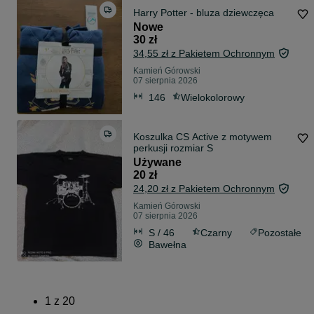
Harry Potter - bluza dziewczęca
Nowe
30 zł
34,55 zł z Pakietem Ochronnym
Kamień Górowski
07 sierpnia 2026
146
Wielokolorowy
Koszulka CS Active z motywem
perkusji rozmiar S
Używane
20 zł
24,20 zł z Pakietem Ochronnym
Kamień Górowski
07 sierpnia 2026
S / 46
Czarny
Pozostałe
Bawełna
1
z
20