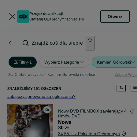
Przejdź do aplikacji
Otwórz
Otwieraj OLX jednym tapnięciem
Znajdź coś dla siebie
Filtry
·
1
Wybierz kategorię
Kamień Górowski
Dla Ciebie wszystko - Kamień Górowski i okolice!
Zobacz Więc
ZNALEŹLIŚMY 191 OGŁOSZEŃ
Jak pozycjonowane są ogłoszenia?
Nowy DVD FILMBOX zawierający 4
filmów DVD.
Nowe
30 zł
34,55 zł z Pakietem Ochronnym