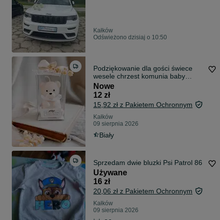
Kałków
Odświeżono dzisiaj o 10:50
Podziękowanie dla gości świece
wesele chrzest komunia baby
shower
Nowe
12 zł
15,92 zł z Pakietem Ochronnym
Kałków
09 sierpnia 2026
Biały
Sprzedam dwie bluzki Psi Patrol 86
Używane
16 zł
20,06 zł z Pakietem Ochronnym
Kałków
09 sierpnia 2026