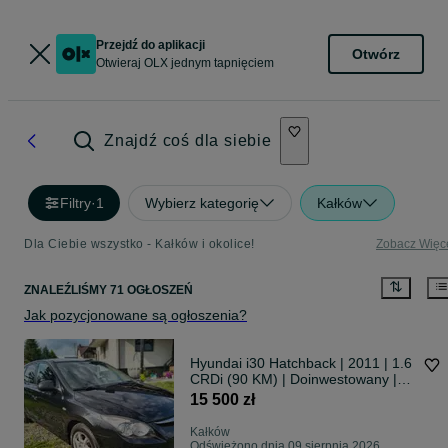
Przejdź do aplikacji
Otwórz
Otwieraj OLX jednym tapnięciem
Znajdź coś dla siebie
Filtry
·
1
Wybierz kategorię
Kałków
Dla Ciebie wszystko - Kałków i okolice!
Zobacz Więc
ZNALEŹLIŚMY 71 OGŁOSZEŃ
Jak pozycjonowane są ogłoszenia?
Hyundai i30 Hatchback | 2011 | 1.6
CRDi (90 KM) | Doinwestowany |
Kałków
15 500 zł
Kałków
Odświeżono dnia 09 sierpnia 2026