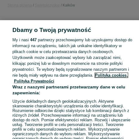
Strona główna
Świętokrzyskie
Kałków
KATEGORIA
Dbamy o Twoją prywatność
Popularne wyszukiwania
My i nasi
447
partnerzy przechowujemy lub uzyskujemy dostęp do
lemken opal
pług lemken opal
informacji na urządzeniu, takich jak unikalne identyfikatory w
plikach cookie w celu przetwarzania danych osobowych.
Użytkownik może zaakceptować wybory lub zarządzać nimi,
Skorzystaj z największego serwisu ogłoszeniowego - Kałków i okolice! Kupuj to, czego pragniesz i sprzedawaj to, czego już nie potrzebujesz!
Zobacz Więc
klikając poniżej lub w dowolnym momencie na stronie polityki
prywatności. Te wybory będą sygnalizowane naszym partnerom i
nie będą miały wpływu na dane przeglądania.
Polityka cookies,
Mapa kategorii
Polityka Prywatności
Mapa miejscowości
Wraz z naszymi partnerami przetwarzamy dane w celu
Mapa ministron
zapewnienia:
Popularne wyszukiwania
Użycie dokładnych danych geolokalizacyjnych. Aktywne
skanowanie charakterystyki urządzenia do celów identyfikacji.
Rozumienie odbiorców dzięki statystyce lub kombinacji danych z
różnych źródeł. Przechowywanie informacji na urządzeniu lub
dostęp do nich. Pomiar efektywności reklam. Rozwój i ulepszanie
usług. Tworzenie profili w celu personalizacji treści. Tworzenie
profili w celu spersonalizowanych reklam. Wykorzystywanie
ograniczonych danych do wyboru reklam. Wykorzystywanie
ograniczonych danych do wyboru treści. Pomiar efektywności