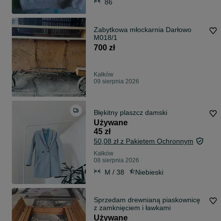
86
Zabytkowa młockarnia Darłowo
M018/1
700 zł
Kałków
09 sierpnia 2026
Błękitny plaszcz damski
Używane
45 zł
50,08 zł z Pakietem Ochronnym
Kałków
08 sierpnia 2026
M / 38
Niebieski
Sprzedam drewnianą piaskownicę
z zamknięciem i ławkami
Używane