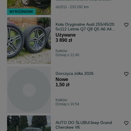
2011 - 233 292 km
WYRÓŻNIONE
Koła Oryginalne Audi 255/45/20
5x112 Letnie Q7 Q8 Q5 A6 A4
Allroad Yokohama
Używane
3 890 zł
Kałków
Dzisiaj o 12:40
Gorczyca żółta 2026
Nowe
1,50 zł
Kałków
Dzisiaj o 10:54
AUTO DO ŚLUBU/Jeep Grand
Cherokee V6