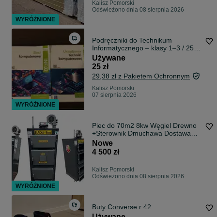
Kalisz Pomorski
Odświeżono dnia 08 sierpnia 2026
WYRÓŻNIONE
Podręczniki do Technikum
Informatycznego – klasy 1–3 / 25zł
szt
Używane
25 zł
29,38 zł z Pakietem Ochronnym
Kalisz Pomorski
07 sierpnia 2026
WYRÓŻNIONE
Piec do 70m2 8kw Węgiel Drewno
+Sterownik Dmuchawa Dostawa
GRATIS
Nowe
4 500 zł
Kalisz Pomorski
Odświeżono dnia 08 sierpnia 2026
WYRÓŻNIONE
Buty Converse r 42
Używane