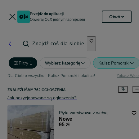
Przejdź do aplikacji
Otwórz
Otwieraj OLX jednym tapnięciem
Znajdź coś dla siebie
Filtry
·
1
Wybierz kategorię
Kalisz Pomorski
Dla Ciebie wszystko - Kalisz Pomorski i okolice!
Zobacz Więc
ZNALEŹLIŚMY 762 OGŁOSZENIA
Jak pozycjonowane są ogłoszenia?
Płyta warstwowa z wełną
Nowe
95 zł