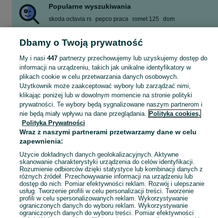
Popularne wyszukiwania
skoda octavia rs
pepco praca
romet 125
dom
przednia szyba touran 2005 rok
pickup 4x4
Dbamy o Twoją prywatność
dom do wynajęcia
noclegi
Zobacz Więcej
My i nasi
447
partnerzy przechowujemy lub uzyskujemy dostęp do
informacji na urządzeniu, takich jak unikalne identyfikatory w
plikach cookie w celu przetwarzania danych osobowych.
Skorzystaj z największego serwisu ogłoszeniowego - Kalisz Pomorski i okolice! Kupuj to, czego pragniesz i sprzedawaj to, czego już nie potrzebujesz!
Zobacz Więc
Użytkownik może zaakceptować wybory lub zarządzać nimi,
klikając poniżej lub w dowolnym momencie na stronie polityki
prywatności. Te wybory będą sygnalizowane naszym partnerom i
Mapa kategorii
nie będą miały wpływu na dane przeglądania.
Polityka cookies,
Mapa miejscowości
Polityka Prywatności
Mapa ministron
Wraz z naszymi partnerami przetwarzamy dane w celu
zapewnienia:
Popularne wyszukiwania
Użycie dokładnych danych geolokalizacyjnych. Aktywne
skanowanie charakterystyki urządzenia do celów identyfikacji.
Rozumienie odbiorców dzięki statystyce lub kombinacji danych z
różnych źródeł. Przechowywanie informacji na urządzeniu lub
dostęp do nich. Pomiar efektywności reklam. Rozwój i ulepszanie
usług. Tworzenie profili w celu personalizacji treści. Tworzenie
profili w celu spersonalizowanych reklam. Wykorzystywanie
ograniczonych danych do wyboru reklam. Wykorzystywanie
ograniczonych danych do wyboru treści. Pomiar efektywności