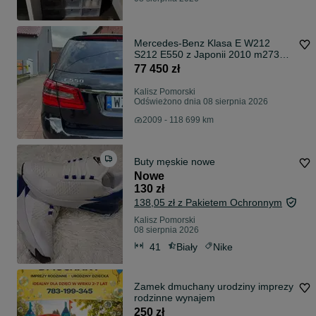
Mercedes-Benz Klasa E W212
S212 E550 z Japonii 2010 m273
niski przebieg AMG 5.5
77 450 zł
Kalisz Pomorski
Odświeżono dnia 08 sierpnia 2026
2009 - 118 699 km
Buty męskie nowe
Nowe
130 zł
138,05 zł z Pakietem Ochronnym
Kalisz Pomorski
08 sierpnia 2026
41
Biały
Nike
Zamek dmuchany urodziny imprezy
rodzinne wynajem
250 zł