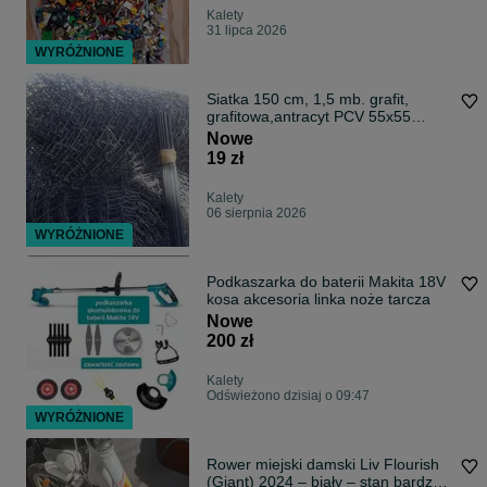
Kalety
31 lipca 2026
WYRÓŻNIONE
Siatka 150 cm, 1,5 mb. grafit,
grafitowa,antracyt PCV 55x55
powlekana
Nowe
19 zł
Kalety
06 sierpnia 2026
WYRÓŻNIONE
Podkaszarka do baterii Makita 18V
kosa akcesoria linka noże tarcza
Nowe
200 zł
Kalety
Odświeżono dzisiaj o 09:47
WYRÓŻNIONE
Rower miejski damski Liv Flourish
(Giant) 2024 – biały – stan bardzo