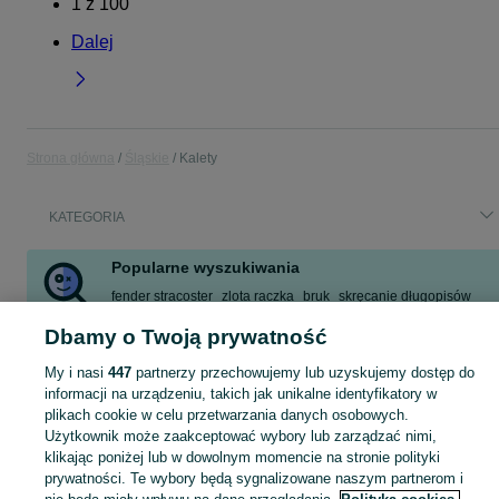
1
z
100
Dalej
Strona główna
Śląskie
Kalety
KATEGORIA
Popularne wyszukiwania
fender stracoster
zlota raczka
bruk
skręcanie długopisów
cross 125 motus
bmw 7
prostytutki
dom
Dbamy o Twoją prywatność
Zobacz Więcej
My i nasi
447
partnerzy przechowujemy lub uzyskujemy dostęp do
informacji na urządzeniu, takich jak unikalne identyfikatory w
Skorzystaj z największego serwisu ogłoszeniowego - Kalety i okolice! Kupuj to, czego pragniesz i sprzedawaj to, czego już nie potrzebujesz!
Zobacz Więc
plikach cookie w celu przetwarzania danych osobowych.
Użytkownik może zaakceptować wybory lub zarządzać nimi,
klikając poniżej lub w dowolnym momencie na stronie polityki
Mapa kategorii
prywatności. Te wybory będą sygnalizowane naszym partnerom i
Mapa miejscowości