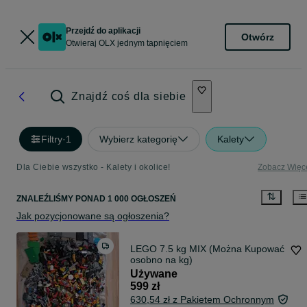
Przejdź do aplikacji
Otwórz
Otwieraj OLX jednym tapnięciem
Znajdź coś dla siebie
Filtry
·
1
Wybierz kategorię
Kalety
Dla Ciebie wszystko - Kalety i okolice!
Zobacz Więc
ZNALEŹLIŚMY
PONAD
1 000 OGŁOSZEŃ
Jak pozycjonowane są ogłoszenia?
LEGO 7.5 kg MIX (Można Kupować
osobno na kg)
Używane
599 zł
630,54 zł z Pakietem Ochronnym